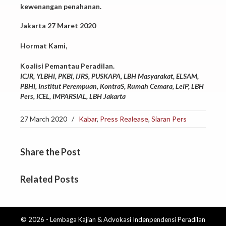
kewenangan penahanan.
Jakarta 27 Maret 2020
Hormat Kami,
Koalisi Pemantau Peradilan.
ICJR, YLBHI, PKBI, IJRS, PUSKAPA, LBH Masyarakat, ELSAM,
PBHI, Institut Perempuan, KontraS, Rumah Cemara, LeIP, LBH
Pers, ICEL, IMPARSIAL, LBH Jakarta
27 March 2020
/
Kabar
,
Press Realease
,
Siaran Pers
Share
the Post
Related
Posts
© 2026 - Lembaga Kajian & Advokasi Indenpendensi Peradilan