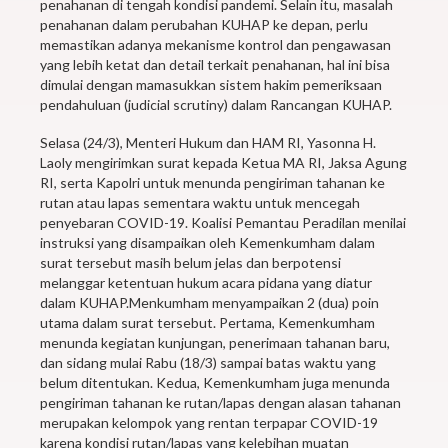
penahanan di tengah kondisi pandemi. Selain itu, masalah
penahanan dalam perubahan KUHAP ke depan, perlu
memastikan adanya mekanisme kontrol dan pengawasan
yang lebih ketat dan detail terkait penahanan, hal ini bisa
dimulai dengan mamasukkan sistem hakim pemeriksaan
pendahuluan (judicial scrutiny) dalam Rancangan KUHAP.
Selasa (24/3), Menteri Hukum dan HAM RI, Yasonna H.
Laoly mengirimkan surat kepada Ketua MA RI, Jaksa Agung
RI, serta Kapolri untuk menunda pengiriman tahanan ke
rutan atau lapas sementara waktu untuk mencegah
penyebaran COVID-19. Koalisi Pemantau Peradilan menilai
instruksi yang disampaikan oleh Kemenkumham dalam
surat tersebut masih belum jelas dan berpotensi
melanggar ketentuan hukum acara pidana yang diatur
dalam KUHAP.Menkumham menyampaikan 2 (dua) poin
utama dalam surat tersebut. Pertama, Kemenkumham
menunda kegiatan kunjungan, penerimaan tahanan baru,
dan sidang mulai Rabu (18/3) sampai batas waktu yang
belum ditentukan. Kedua, Kemenkumham juga menunda
pengiriman tahanan ke rutan/lapas dengan alasan tahanan
merupakan kelompok yang rentan terpapar COVID-19
karena kondisi rutan/lapas yang kelebihan muatan