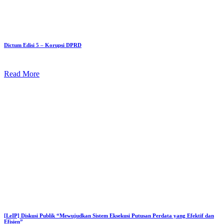
Dictum Edisi 5 – Korupsi DPRD
Read More
[LeIP] Diskusi Publik “Mewujudkan Sistem Eksekusi Putusan Perdata yang Efektif dan
Efisien”