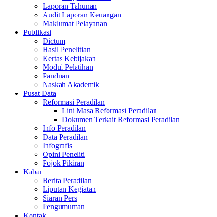
Laporan Tahunan
Audit Laporan Keuangan
Maklumat Pelayanan
Publikasi
Dictum
Hasil Penelitian
Kertas Kebijakan
Modul Pelatihan
Panduan
Naskah Akademik
Pusat Data
Reformasi Peradilan
Lini Masa Reformasi Peradilan
Dokumen Terkait Reformasi Peradilan
Info Peradilan
Data Peradilan
Infografis
Opini Peneliti
Pojok Pikiran
Kabar
Berita Peradilan
Liputan Kegiatan
Siaran Pers
Pengumuman
Kontak