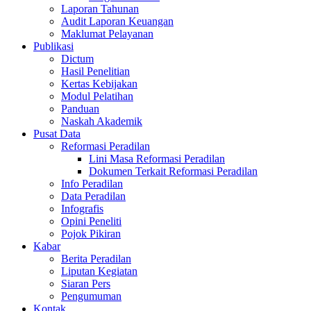
Laporan Tahunan
Audit Laporan Keuangan
Maklumat Pelayanan
Publikasi
Dictum
Hasil Penelitian
Kertas Kebijakan
Modul Pelatihan
Panduan
Naskah Akademik
Pusat Data
Reformasi Peradilan
Lini Masa Reformasi Peradilan
Dokumen Terkait Reformasi Peradilan
Info Peradilan
Data Peradilan
Infografis
Opini Peneliti
Pojok Pikiran
Kabar
Berita Peradilan
Liputan Kegiatan
Siaran Pers
Pengumuman
Kontak