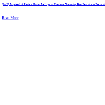
[LeIP] Acquittal of Fatia – Haris: An Urge to Continue Nurturing Best Practice in Protec
Read More