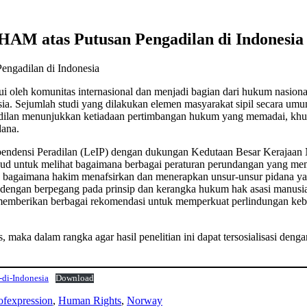
 HAM atas Putusan Pengadilan di Indonesia
engadilan di Indonesia
ui oleh komunitas internasional dan menjadi bagian dari hukum nasiona
. Sejumlah studi yang dilakukan elemen masyarakat sipil secara umum
adilan menunjukkan ketiadaan pertimbangan hukum yang memadai, khus
dana.
endensi Peradilan (LeIP) dengan dukungan Kedutaan Besar Kerajaan N
sud untuk melihat bagaimana berbagai peraturan perundangan yang memi
 bagaimana hakim menafsirkan dan menerapkan unsur-unsur pidana yan
a dengan berpegang pada prinsip dan kerangka hukum hak asasi manusia
 memberikan berbagai rekomendasi untuk memperkuat perlindungan kebeb
s, maka dalam rangka agar hasil penelitian ini dapat tersosialisasi den
di-Indonesia
Download
ofexpression
,
Human Rights
,
Norway