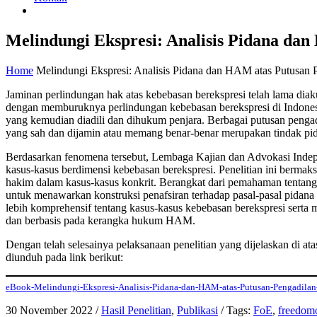
Melindungi Ekspresi: Analisis Pidana dan
Home
Melindungi Ekspresi: Analisis Pidana dan HAM atas Putusan P
Jaminan perlindungan hak atas kebebasan berekspresi telah lama diak
dengan memburuknya perlindungan kebebasan berekspresi di Indonesia
yang kemudian diadili dan dihukum penjara. Berbagai putusan peng
yang sah dan dijamin atau memang benar-benar merupakan tindak pi
Berdasarkan fenomena tersebut, Lembaga Kajian dan Advokasi Indep
kasus-kasus berdimensi kebebasan berekspresi. Penelitian ini bermak
hakim dalam kasus-kasus konkrit. Berangkat dari pemahaman tentang
untuk menawarkan konstruksi penafsiran terhadap pasal-pasal pidan
lebih komprehensif tentang kasus-kasus kebebasan berekspresi serta
dan berbasis pada kerangka hukum HAM.
Dengan telah selesainya pelaksanaan penelitian yang dijelaskan di ata
diunduh pada link berikut:
eBook-Melindungi-Ekspresi-Analisis-Pidana-dan-HAM-atas-Putusan-Pengadilan-
30 November 2022
/
Hasil Penelitian
,
Publikasi
/
Tags:
FoE
,
freedom