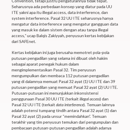
Convention, tetapi justru pengaturannya tidak tepat.
Seharusnya ada perbedaan konsep yang diatur pada UU
ITE yakni apa itu illegal access, data interference, dan
system interference. Pasal 32 UU ITE seharusnya hanya
mengatur data interference yang mengatur gangguan data
yang masuk ke dalam sistem dengan atau tanpa illegal
access
,”
ucap Balqis Zakiyyah, penyusun kertas kebijakan
dari SAFEnet.
Kertas kebijakan ini juga berusaha memotret pola-pola
putusan pengadilan yang selama ini dibuat oleh hakim
sebagai aparat penegak hukum dalam
mengimplementasikan Pasal 32. Tim penyusun
mengumpulkan dan membaca 112 putusan pengadilan
yang di dalamnya memuat Pasal 32 ayat (1) UU ITE dan 39
putusan pengadilan yang memuat Pasal 32 ayat (2) UU ITE.
Putusan-putusan ini menunjukkan inkonsistensi
penggunaan Pasal 30 UU ITE
(
terkait
illegal access
) dan
Pasal 32 UU ITE (terkait
data interference
). Temuan lainnya
adalah potensi tumpang tindih antara Pasal 32 ayat (1) dan
Pasal 32 ayat (2) pada unsur “memindahkan”. Temuan
terakhir yang tim penyusun temukan dari pengumpulan dan
pembacaan putusan-putusan pengadilan adalah adanya