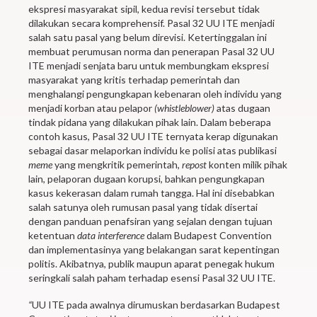
ekspresi masyarakat sipil, kedua revisi tersebut tidak
dilakukan secara komprehensif. Pasal 32 UU ITE menjadi
salah satu pasal yang belum direvisi. Ketertinggalan ini
membuat perumusan norma dan penerapan Pasal 32 UU
ITE menjadi senjata baru untuk membungkam ekspresi
masyarakat yang kritis terhadap pemerintah dan
menghalangi pengungkapan kebenaran oleh individu yang
menjadi korban atau pelapor
(whistleblower)
atas dugaan
tindak pidana yang dilakukan pihak lain. Dalam beberapa
contoh kasus, Pasal 32 UU ITE ternyata kerap digunakan
sebagai dasar melaporkan individu ke polisi atas publikasi
meme
yang mengkritik pemerintah,
repost
konten milik pihak
lain, pelaporan dugaan korupsi, bahkan pengungkapan
kasus kekerasan dalam rumah tangga. Hal ini disebabkan
salah satunya oleh rumusan pasal yang tidak disertai
dengan panduan penafsiran yang sejalan dengan tujuan
ketentuan
data interference
dalam Budapest Convention
dan implementasinya yang belakangan sarat kepentingan
politis. Akibatnya, publik maupun aparat penegak hukum
seringkali salah paham terhadap esensi Pasal 32 UU ITE.
“
UU ITE pada awalnya dirumuskan berdasarkan Budapest