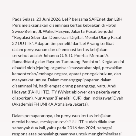
Pada Selasa, 23 Juni 2026, LeIP bersama SAFEnet dan LBH
Pers melaksanakan diseminasi kertas kebijakan di Hotel
Swiss-Belinn, Jl. Wahid Hasyim, Jakarta Pusat berjudul
“Regulasi Siber dan Demokrasi Digital: Menilai Ulang Pasal
32 UU ITE”. Adapun tim peneliti dari LeIP yang terlibat
dalam penyusunan dan diseminasi kertas kebijakan
tersebut adalah Johanna G. S. D. Poerba, Mentari A.
Ramadhianty, dan Raynov Tumorang Pamintori. Kegiatan ini
dihadiri oleh jejaring organisasi masyarakat sipil, perwakilan
kementerian/lembaga negara, aparat penegak hukum, dan
masyarakat umum. Dalam menanggapi paparan dalam
diseminasi ini, hadir empat orang penanggap, yaitu Andi
Hidayat (PAKU ITE), TY (Whistleblower dan pekerja yang
dilaporkan), Nur Ansar (Peneliti ICJR), dan Indriaswati Dyah
(Akademisi FH UNIKA Atmajaya Jakarta).
Dalam pemaparannya, tim penyusun kertas kebijakan
menilai bahwa, meskipun revisi UU ITE sudah dilakukan
sebanyak dua kali, yaitu pada 2016 dan 2024, sebagai
respons atas penyalahgunaannya untuk mengkriminalisasi