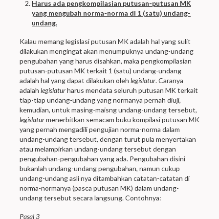
Harus ada pengkompilasian putusan-putusan MK
yang mengubah norma-norma di 1 (satu) undang-
undang.
Kalau memang legislasi putusan MK adalah hal yang sulit
dilakukan mengingat akan menumpuknya undang-undang
pengubahan yang harus disahkan, maka pengkompilasian
putusan-putusan MK terkait 1 (satu) undang-undang
adalah hal yang dapat dilakukan oleh
legislatur
. Caranya
adalah
legislatur
harus mendata seluruh putusan MK terkait
tiap-tiap undang-undang yang normanya pernah diuji,
kemudian, untuk masing-maisng undang-undang tersebut,
legislatur
menerbitkan semacam buku kompilasi putusan MK
yang pernah mengadili pengujian norma-norma dalam
undang-undang tersebut, dengan turut pula menyertakan
atau melampirkan undang-undang tersebut dengan
pengubahan-pengubahan yang ada. Pengubahan disini
bukanlah undang-undang pengubahan, namun cukup
undang-undang asli nya ditambahkan catatan-catatan di
norma-normanya (pasca putusan MK) dalam undang-
undang tersebut secara langsung. Contohnya:
Pasal 3