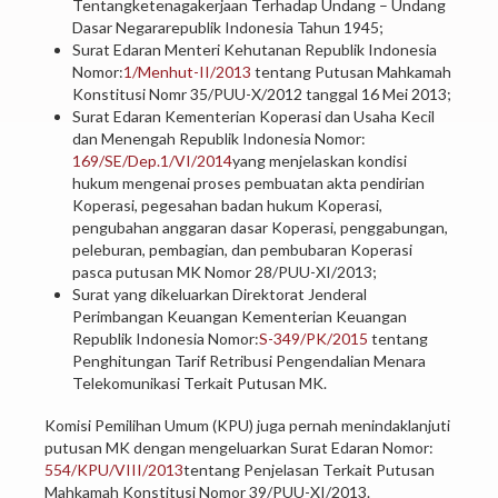
Tentangketenagakerjaan Terhadap Undang – Undang
Dasar Negararepublik Indonesia Tahun 1945;
Surat Edaran Menteri Kehutanan Republik Indonesia
Nomor:
1/Menhut-II/2013
tentang Putusan Mahkamah
Konstitusi Nomr 35/PUU-X/2012 tanggal 16 Mei 2013;
Surat Edaran Kementerian Koperasi dan Usaha Kecil
dan Menengah Republik Indonesia Nomor:
169/SE/Dep.1/VI/2014
yang menjelaskan kondisi
hukum mengenai proses pembuatan akta pendirian
Koperasi, pegesahan badan hukum Koperasi,
pengubahan anggaran dasar Koperasi, penggabungan,
peleburan, pembagian, dan pembubaran Koperasi
pasca putusan MK Nomor 28/PUU-XI/2013;
Surat yang dikeluarkan Direktorat Jenderal
Perimbangan Keuangan Kementerian Keuangan
Republik Indonesia Nomor:
S-349/PK/2015
tentang
Penghitungan Tarif Retribusi Pengendalian Menara
Telekomunikasi Terkait Putusan MK.
Komisi Pemilihan Umum (KPU) juga pernah menindaklanjuti
putusan MK dengan mengeluarkan Surat Edaran Nomor:
554/KPU/VIII/2013
tentang Penjelasan Terkait Putusan
Mahkamah Konstitusi Nomor 39/PUU-XI/2013.