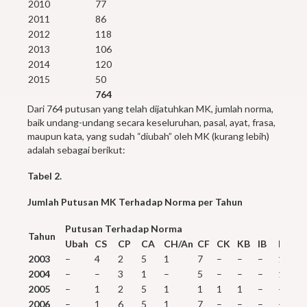
2010
77
2011
86
2012
118
2013
106
2014
120
2015
50
764
Dari 764 putusan yang telah dijatuhkan MK, jumlah norma,
baik undang-undang secara keseluruhan, pasal, ayat, frasa,
maupun kata, yang sudah “diubah” oleh MK (kurang lebih)
adalah sebagai berikut:
Tabel 2.
Jumlah Putusan MK Terhadap Norma per Tahun
Putusan Terhadap Norma
Tahun
Ubah
CS
CP
CA
CH/An
CF
CK
KB
IB
Pn
T
2003
–
4
2
5
1
7
–
–
–
1
–
2004
–
–
3
1
–
5
–
–
–
1
–
2005
–
1
2
5
1
1
1
1
–
–
–
2006
–
1
6
5
1
7
–
–
–
–
–