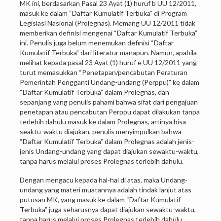
MK ini, berdasarkan Pasal 23 Ayat (1) huruf b UU 12/2011,
masuk ke dalam “Daftar Kumulatif Terbuka” di Program
Legislasi Nasional (Prolegnas). Memang UU 12/2011 tidak
memberikan definisi mengenai “Daftar Kumulatif Terbuka”
ini. Penulis juga belum menemukan definisi “Daftar
Kumulatif Terbuka” dari literatur manapun. Namun, apabila
melihat kepada pasal 23 Ayat (1) huruf e UU 12/2011 yang
turut memasukkan “Penetapan/pencabutan Peraturan
Pemerintah Pengganti Undang-undang (Perppu)” ke dalam
“Daftar Kumulatif Terbuka” dalam Prolegnas, dan
sepanjang yang penulis pahami bahwa sifat dari pengajuan
penetapan atau pencabutan Perppu dapat dilakukan tanpa
terlebih dahulu masuk ke dalam Prolegnas, artinya bisa
seaktu-waktu diajukan, penulis menyimpulkan bahwa
“Daftar Kumulatif Terbuka” dalam Prolegnas adalah jenis-
jenis Undang-undang yang dapat diajukan sewaktu-waktu,
tanpa harus melalui proses Prolegnas terlebih dahulu.
Dengan mengacu kepada hal-hal di atas, maka Undang-
undang yang materi muatannya adalah tindak lanjut atas
putusan MK, yang masuk ke dalam “Daftar Kumulatif
Terbuka” juga seharusnya dapat diajukan sewaktu-waktu,
tanpa harus melalui proses Prolegnas terlebih dahulu.