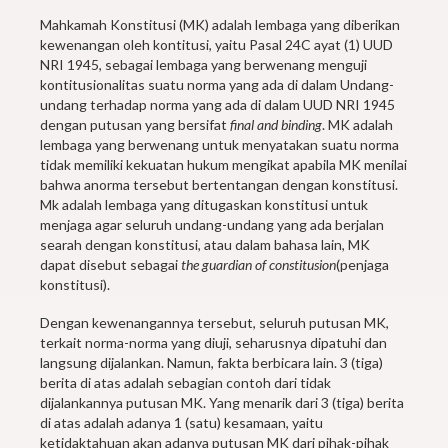
Mahkamah Konstitusi (MK) adalah lembaga yang diberikan
kewenangan oleh kontitusi, yaitu Pasal 24C ayat (1) UUD
NRI 1945, sebagai lembaga yang berwenang menguji
kontitusionalitas suatu norma yang ada di dalam Undang-
undang terhadap norma yang ada di dalam UUD NRI 1945
dengan putusan yang bersifat
final and binding
. MK adalah
lembaga yang berwenang untuk menyatakan suatu norma
tidak memiliki kekuatan hukum mengikat apabila MK menilai
bahwa anorma tersebut bertentangan dengan konstitusi.
Mk adalah lembaga yang ditugaskan konstitusi untuk
menjaga agar seluruh undang-undang yang ada berjalan
searah dengan konstitusi, atau dalam bahasa lain, MK
dapat disebut sebagai
the guardian of constitusion
(penjaga
konstitusi).
Dengan kewenangannya tersebut, seluruh putusan MK,
terkait norma-norma yang diuji, seharusnya dipatuhi dan
langsung dijalankan. Namun, fakta berbicara lain. 3 (tiga)
berita di atas adalah sebagian contoh dari tidak
dijalankannya putusan MK. Yang menarik dari 3 (tiga) berita
di atas adalah adanya 1 (satu) kesamaan, yaitu
ketidaktahuan akan adanya putusan MK dari pihak-pihak