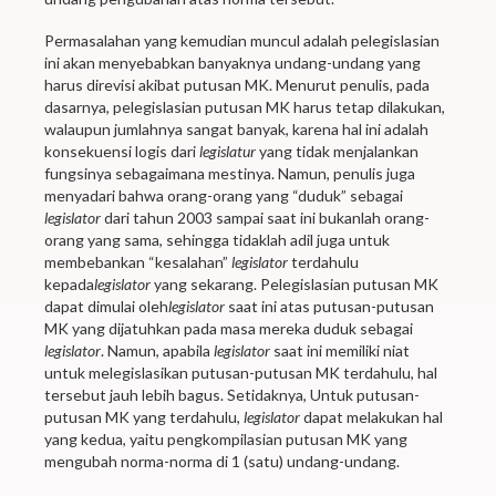
Permasalahan yang kemudian muncul adalah pelegislasian
ini akan menyebabkan banyaknya undang-undang yang
harus direvisi akibat putusan MK. Menurut penulis, pada
dasarnya, pelegislasian putusan MK harus tetap dilakukan,
walaupun jumlahnya sangat banyak, karena hal ini adalah
konsekuensi logis dari
legislatur
yang tidak menjalankan
fungsinya sebagaimana mestinya. Namun, penulis juga
menyadari bahwa orang-orang yang “duduk” sebagai
legislator
dari tahun 2003 sampai saat ini bukanlah orang-
orang yang sama, sehingga tidaklah adil juga untuk
membebankan “kesalahan”
legislator
terdahulu
kepada
legislator
yang sekarang. Pelegislasian putusan MK
dapat dimulai oleh
legislator
saat ini atas putusan-putusan
MK yang dijatuhkan pada masa mereka duduk sebagai
legislator
. Namun, apabila
legislator
saat ini memiliki niat
untuk melegislasikan putusan-putusan MK terdahulu, hal
tersebut jauh lebih bagus. Setidaknya, Untuk putusan-
putusan MK yang terdahulu,
legislator
dapat melakukan hal
yang kedua, yaitu pengkompilasian putusan MK yang
mengubah norma-norma di 1 (satu) undang-undang.