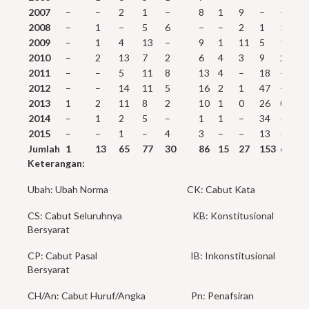
2007
–
–
2
1
–
8
1
9
–
–
1
2008
–
1
–
5
6
–
–
2
1
1
–
2009
–
1
4
13
–
9
1
11
5
1
–
2010
–
2
13
7
2
6
4
3
9
2
–
2011
–
–
5
11
8
13
4
–
18
–
–
2012
–
–
14
11
5
16
2
1
47
–
2
2013
1
2
11
8
2
10
1
0
26
0
2
2014
–
1
2
5
–
1
1
–
34
–
3
2015
–
–
1
–
4
3
–
–
13
–
–
Jumlah
1
13
65
77
30
86
15
27
153
6
8
Keterangan:
Ubah: Ubah Norma CK: Cabut Kata
CS: Cabut Seluruhnya KB: Konstitusional
Bersyarat
CP: Cabut Pasal IB: Inkonstitusional
Bersyarat
CH/An: Cabut Huruf/Angka Pn: Penafsiran