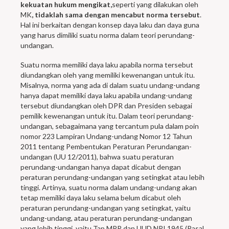
kekuatan hukum mengikat,
seperti yang dilakukan oleh
MK
, tidaklah sama dengan mencabut norma tersebut
.
Hal ini berkaitan dengan konsep daya laku dan daya guna
yang harus dimiliki suatu norma dalam teori perundang-
undangan.
Suatu norma memiliki daya laku apabila norma tersebut
diundangkan oleh yang memiliki kewenangan untuk itu.
Misalnya, norma yang ada di dalam suatu undang-undang
hanya dapat memiliki daya laku apabila undang-undang
tersebut diundangkan oleh DPR dan Presiden sebagai
pemilik kewenangan untuk itu. Dalam teori perundang-
undangan, sebagaimana yang tercantum pula dalam poin
nomor 223 Lampiran Undang-undang Nomor 12 Tahun
2011 tentang Pembentukan Peraturan Perundangan-
undangan (UU 12/2011), bahwa suatu peraturan
perundang-undangan hanya dapat dicabut dengan
peraturan perundang-undangan yang setingkat atau lebih
tinggi. Artinya, suatu norma dalam undang-undang akan
tetap memiliki daya laku selama belum dicabut oleh
peraturan perundang-undangan yang setingkat, yaitu
undang-undang, atau peraturan perundang-undangan
yang lebih tinggi, yaitu Tap MPR dan UUD NRI 1945 (Pasal