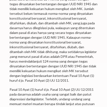
tegas dinyatakan bertentangan dengan UUD NRI 1945 dan
tidak memiliki kekuatan hukum mengikat oleh MK. Jumlah
tersebut belum termasuk norma-norma yang dinyatakan
konstitusional bersyarat, inkonstitusional bersyarat,
ditafsirkan, diubah, dan ditambah oleh MK, yang juga pada
dasarnya harus dilegislasi pula, walaupun yang ditentukan
dalam pasal di atas hanya yang secara tegas dinyatakan
bertentangan dengan UUD NRI 1945. Kalaupun norma-
norma yang dinyatakan konstitusional bersyarat,
inkonstitusional bersyarat, ditafsirkan, diubah, dan
ditambah oleh MK tidak dihitung, maka setidaknya
legislator
,yang menurut pasal di atas adalah DPR atau Pemerintah,
harus menindaklanjuti 124 norma yang dengan tegas
dinyatakan bertentangan dengan UUD NRI 1945 dan tidak
memiliki kekuatan hukum mengikat oleh MK tersebut
dengan legislasi berdasarkan ketentuan Pasal 10 Ayat (1)
huruf d
jo.
Pasal 10 Ayat (2) UU 12/2011.
Pasal 10 Ayat (1) huruf d
jo.
Pasal 10 Ayat (2) UU 12/2011
pada dasarnya adalah usaha yang sangat baik dan patut
diapresiasi dari
legislator.
Terlebih, undang-undang yang
memuat materi muatan berupa tindak lanjut atas putusan