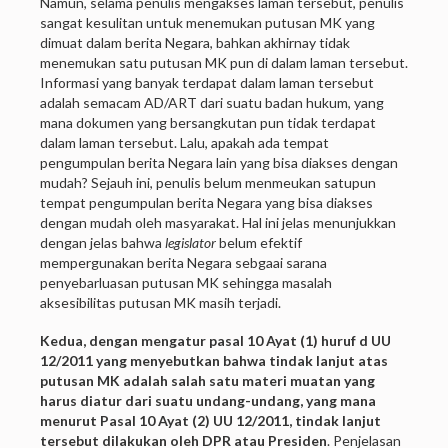
Namun, selama penulis mengakses laman tersebut, penulis
sangat kesulitan untuk menemukan putusan MK yang
dimuat dalam berita Negara, bahkan akhirnay tidak
menemukan satu putusan MK pun di dalam laman tersebut.
Informasi yang banyak terdapat dalam laman tersebut
adalah semacam AD/ART dari suatu badan hukum, yang
mana dokumen yang bersangkutan pun tidak terdapat
dalam laman tersebut. Lalu, apakah ada tempat
pengumpulan berita Negara lain yang bisa diakses dengan
mudah? Sejauh ini, penulis belum menmeukan satupun
tempat pengumpulan berita Negara yang bisa diakses
dengan mudah oleh masyarakat. Hal ini jelas menunjukkan
dengan jelas bahwa
legislator
belum efektif
mempergunakan berita Negara sebgaai sarana
penyebarluasan putusan MK sehingga masalah
aksesibilitas putusan MK masih terjadi.
Kedua, dengan mengatur pasal 10 Ayat (1) huruf d UU
12/2011 yang menyebutkan bahwa tindak lanjut atas
putusan MK adalah salah satu materi muatan yang
harus diatur dari suatu undang-undang, yang mana
menurut Pasal 10 Ayat (2) UU 12/2011, tindak lanjut
tersebut dilakukan oleh DPR atau Presiden
. Penjelasan