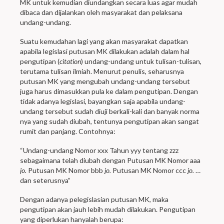
MK untuk kemudian diundangkan secara luas agar mudah
dibaca dan dijalankan oleh masyarakat dan pelaksana
undang-undang.
Suatu kemudahan lagi yang akan masyarakat dapatkan
apabila legislasi putusan MK dilakukan adalah dalam hal
pengutipan (
citation
) undang-undang untuk tulisan-tulisan,
terutama tulisan ilmiah. Menurut penulis, seharusnya
putusan MK yang mengubah undang-undang tersebut
juga harus dimasukkan pula ke dalam pengutipan. Dengan
tidak adanya legislasi, bayangkan saja apabila undang-
undang tersebut sudah diuji berkali-kali dan banyak norma
nya yang sudah diubah, tentunya pengutipan akan sangat
rumit dan panjang. Contohnya:
“Undang-undang Nomor xxx Tahun yyy tentang zzz
sebagaimana telah diubah dengan Putusan MK Nomor aaa
jo.
Putusan MK Nomor bbb
jo.
Putusan MK Nomor ccc
jo.
…
dan seterusnya”
Dengan adanya pelegislasian putusan MK, maka
pengutipan akan jauh lebih mudah dilakukan. Pengutipan
yang diperlukan hanyalah berupa: