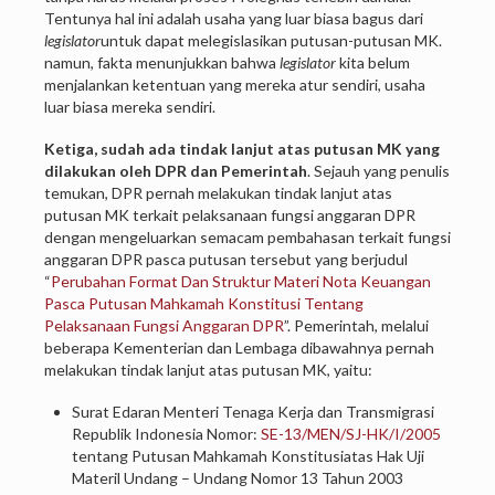
Tentunya hal ini adalah usaha yang luar biasa bagus dari
legislator
untuk dapat melegislasikan putusan-putusan MK.
namun, fakta menunjukkan bahwa
legislator
kita belum
menjalankan ketentuan yang mereka atur sendiri, usaha
luar biasa mereka sendiri.
Ketiga, sudah ada tindak lanjut atas putusan MK yang
dilakukan oleh DPR dan Pemerintah
. Sejauh yang penulis
temukan, DPR pernah melakukan tindak lanjut atas
putusan MK terkait pelaksanaan fungsi anggaran DPR
dengan mengeluarkan semacam pembahasan terkait fungsi
anggaran DPR pasca putusan tersebut yang berjudul
“
Perubahan Format Dan Struktur Materi Nota Keuangan
Pasca Putusan Mahkamah Konstitusi Tentang
Pelaksanaan Fungsi Anggaran DPR
”. Pemerintah, melalui
beberapa Kementerian dan Lembaga dibawahnya pernah
melakukan tindak lanjut atas putusan MK, yaitu:
Surat Edaran Menteri Tenaga Kerja dan Transmigrasi
Republik Indonesia Nomor:
SE-13/MEN/SJ-HK/I/2005
tentang Putusan Mahkamah Konstitusiatas Hak Uji
Materil Undang – Undang Nomor 13 Tahun 2003