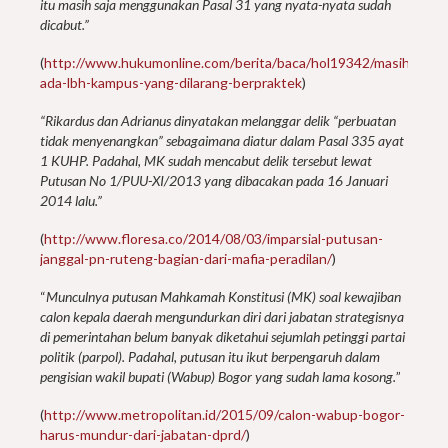
itu masih saja menggunakan Pasal 31 yang nyata-nyata sudah
dicabut.”
(
http://www.hukumonline.com/berita/baca/hol19342/masih-
ada-lbh-kampus-yang-dilarang-berpraktek
)
“Rikardus dan Adrianus dinyatakan melanggar delik “perbuatan
tidak menyenangkan” sebagaimana diatur dalam Pasal 335 ayat
1 KUHP. Padahal, MK sudah mencabut delik tersebut lewat
Putusan No 1/PUU-XI/2013 yang dibacakan pada 16 Januari
2014 lalu.”
(
http://www.floresa.co/2014/08/03/imparsial-putusan-
janggal-pn-ruteng-bagian-dari-mafia-peradilan/
)
“
Munculnya putusan Mahkamah Konstitusi (MK) soal kewajiban
calon kepala daerah mengundurkan diri dari jabatan strategisnya
di pemerintahan belum banyak diketahui sejumlah petinggi partai
politik (parpol). Padahal, putusan itu ikut berpengaruh dalam
pengisian wakil bupati (Wabup) Bogor yang sudah lama kosong.
”
(
http://www.metropolitan.id/2015/09/calon-wabup-bogor-
harus-mundur-dari-jabatan-dprd/
)