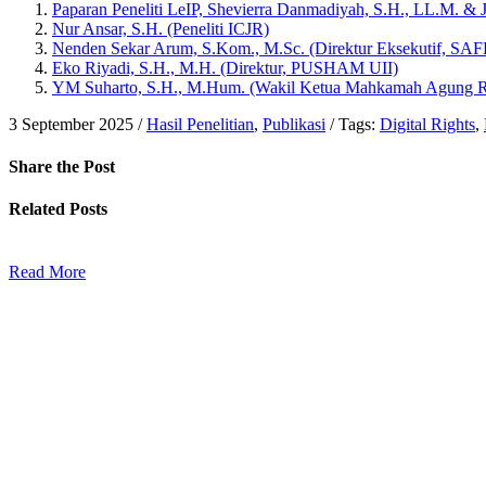
Paparan Peneliti LeIP, Shevierra Danmadiyah, S.H., LL.M. & 
Nur Ansar, S.H. (Peneliti ICJR)
Nenden Sekar Arum, S.Kom., M.Sc. (Direktur Eksekutif, SAF
Eko Riyadi, S.H., M.H. (Direktur, PUSHAM UII)
YM Suharto, S.H., M.Hum. (Wakil Ketua Mahkamah Agung RI 
3 September 2025
/
Hasil Penelitian
,
Publikasi
/
Tags:
Digital Rights
,
Share
the Post
Related
Posts
Read More