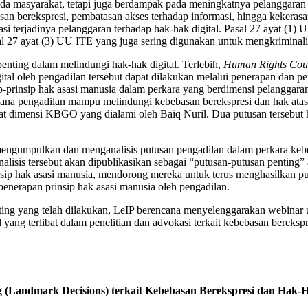
ada masyarakat, tetapi juga berdampak pada meningkatnya pelanggaran t
ebasan berekspresi, pembatasan akses terhadap informasi, hingga keker
i terjadinya pelanggaran terhadap hak-hak digital. Pasal 27 ayat (1)
l 27 ayat (3) UU ITE yang juga sering digunakan untuk mengkriminalis
penting dalam melindungi hak-hak digital. Terlebih,
Human Rights Cou
igital oleh pengadilan tersebut dapat dilakukan melalui penerapan dan
ip-prinsip hak asasi manusia dalam perkara yang berdimensi pelangga
ana pengadilan mampu melindungi kebebasan berekspresi dan hak atas i
at dimensi KBGO yang dialami oleh Baiq Nuril. Dua putusan tersebut 
engumpulkan dan menganalisis putusan pengadilan dalam perkara kebeb
alisis tersebut akan dipublikasikan sebagai “putusan-putusan penting” 
ip hak asasi manusia, mendorong mereka untuk terus menghasilkan putus
 penerapan prinsip hak asasi manusia oleh pengadilan.
ing yang telah dilakukan, LeIP berencana menyelenggarakan webinar un
ng terlibat dalam penelitian dan advokasi terkait kebebasan berekspre
 (Landmark Decisions) terkait Kebebasan Berekspresi dan Hak-H