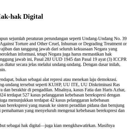
ak-hak Digital
aupun sejumlah peraturan perundangan seperti Undang-Undang No. 39
n Against Torture and Other Cruel, Inhuman or Degrading Treatment or
wajiban dan tanggung jawab dari seluruh kekuasaan Negara yang
perolehan informasi, tetapi Negara juga harus memastikan hak
 tanggung jawab ini, Pasal 28J UUD 1945 dan Pasal 19 ayat (3) ICCPR
 diatur secara jelas melalui undang-undang. Dengan dasar inilah,
ain.
dapat, bukan sebagai alat represi atau menekan laju demokrasi.
ndang-undang tersebut seperti KUHP, UU ITE, UU Diskriminasi Ras
a dan berakhir di pengadilan. Misalnya, kasus Fatia dan Haris Azhar,
024 terdapat 527 kasus pelanggaran kebebasan berekspresi dengan
 juga menunjukkan terdapat 42 kasus pelanggaran kebebasan
asan berekspresi yang masuk ke sistem peradilan pidana dan berujung
iki pemahaman yang menyeluruh mengenai kebebasan berekspresi dan
ebut sebagai hak digital—juga kian mengkhawatirkan. Masifnya