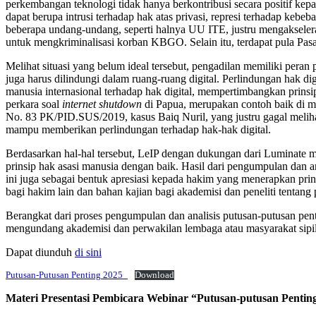
perkembangan teknologi tidak hanya berkontribusi secara positif kep
dapat berupa intrusi terhadap hak atas privasi, represi terhadap keb
beberapa undang-undang, seperti halnya UU ITE, justru mengakseleras
untuk mengkriminalisasi korban KBGO. Selain itu, terdapat pula Pasa
Melihat situasi yang belum ideal tersebut, pengadilan memiliki peran 
juga harus dilindungi dalam ruang-ruang digital. Perlindungan hak d
manusia internasional terhadap hak digital, mempertimbangkan prins
perkara soal
internet shutdown
di Papua, merupakan contoh baik di m
No. 83 PK/PID.SUS/2019, kasus Baiq Nuril, yang justru gagal melih
mampu memberikan perlindungan terhadap hak-hak digital.
Berdasarkan hal-hal tersebut, LeIP dengan dukungan dari Luminate m
prinsip hak asasi manusia dengan baik. Hasil dari pengumpulan dan an
ini juga sebagai bentuk apresiasi kepada hakim yang menerapkan prins
bagi hakim lain dan bahan kajian bagi akademisi dan peneliti tentang
Berangkat dari proses pengumpulan dan analisis putusan-putusan pent
mengundang akademisi dan perwakilan lembaga atau masyarakat sipil ya
Dapat diunduh
di sini
Putusan-Putusan Penting 2025_
Download
Materi Presentasi Pembicara Webinar “Putusan-putusan Penting