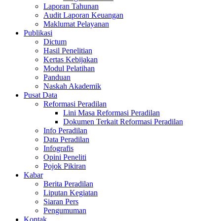
Laporan Tahunan
Audit Laporan Keuangan
Maklumat Pelayanan
Publikasi
Dictum
Hasil Penelitian
Kertas Kebijakan
Modul Pelatihan
Panduan
Naskah Akademik
Pusat Data
Reformasi Peradilan
Lini Masa Reformasi Peradilan
Dokumen Terkait Reformasi Peradilan
Info Peradilan
Data Peradilan
Infografis
Opini Peneliti
Pojok Pikiran
Kabar
Berita Peradilan
Liputan Kegiatan
Siaran Pers
Pengumuman
Kontak