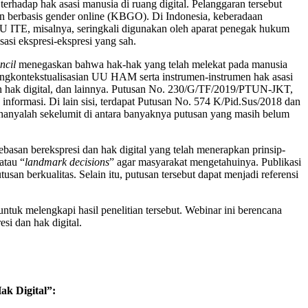
erhadap hak asasi manusia di ruang digital. Pelanggaran tersebut
asan berbasis gender online (KBGO). Di Indonesia, keberadaan
 UU ITE, misalnya, seringkali digunakan oleh aparat penegak hukum
asi ekspresi-ekspresi yang sah.
ncil
menegaskan bahwa hak-hak yang telah melekat pada manusia
 pengkontekstualisasian UU HAM serta instrumen-instrumen hak asasi
ran hak digital, dan lainnya. Putusan No. 230/G/TF/2019/PTUN-JKT,
nformasi. Di lain sisi, terdapat Putusan No. 574 K/Pid.Sus/2018 dan
hanyalah sekelumit di antara banyaknya putusan yang masih belum
asan berekspresi dan hak digital yang telah menerapkan prinsip-
atau “
landmark decisions
” agar masyarakat mengetahuinya. Publikasi
an berkualitas. Selain itu, putusan tersebut dapat menjadi referensi
tuk melengkapi hasil penelitian tersebut. Webinar ini berencana
si dan hak digital.
ak Digital”: