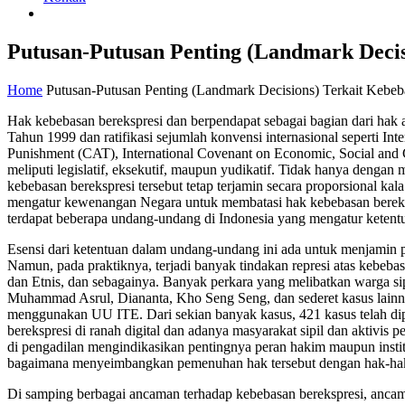
Putusan-Putusan Penting (Landmark Decis
Home
Putusan-Putusan Penting (Landmark Decisions) Terkait Kebeb
Hak kebebasan berekspresi dan berpendapat sebagai bagian dari ha
Tahun 1999 dan ratifikasi sejumlah konvensi internasional seperti I
Punishment (CAT), International Covenant on Economic, Social and
meliputi legislatif, eksekutif, maupun yudikatif. Tidak hanya denga
kebebasan berekspresi tersebut tetap terjamin secara proporsional 
mengatur kewenangan Negara untuk membatasi hak kebebasan berekspre
terdapat beberapa undang-undang di Indonesia yang mengatur ketentu
Esensi dari ketentuan dalam undang-undang ini ada untuk menjamin p
Namun, pada praktiknya, terjadi banyak tindakan represi atas kebe
dan Etnis, dan sebagainya. Banyak perkara yang melibatkan warga sip
Muhammad Asrul, Diananta, Kho Seng Seng, dan sederet kasus lainny
menggunakan UU ITE. Dari sekian banyak kasus, 421 kasus telah dip
berekspresi di ranah digital dan adanya masyarakat sipil dan aktivi
di pengadilan mengindikasikan pentingnya peran hakim maupun inst
bagaimana menyeimbangkan pemenuhan hak tersebut dengan hak-hak 
Di samping berbagai ancaman terhadap kebebasan berekspresi, ancam