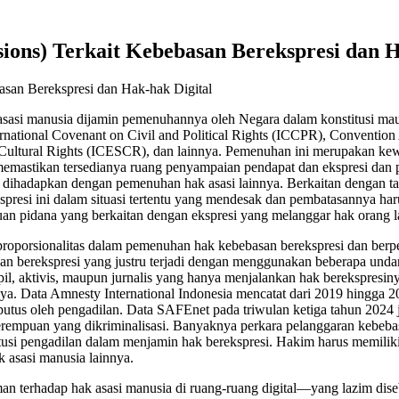
ions) Terkait Kebebasan Berekspresi dan H
asan Berekspresi dan Hak-hak Digital
k asasi manusia dijamin pemenuhannya oleh Negara dalam konstitusi m
nternational Covenant on Civil and Political Rights (ICCPR), Conventio
 Cultural Rights (ICESCR), dan lainnya. Pemenuhan ini merupakan ke
n memastikan tersedianya ruang penyampaian pendapat dan ekspresi dan 
kala dihadapkan dengan pemenuhan hak asasi lainnya. Berkaitan dengan
si ini dalam situasi tertentu yang mendesak dan pembatasannya harus
an pidana yang berkaitan dengan ekspresi yang melanggar hak orang l
roporsionalitas dalam pemenuhan hak kebebasan berekspresi dan berpen
basan berekspresi yang justru terjadi dengan menggunakan beberapa u
il, aktivis, maupun jurnalis yang hanya menjalankan hak berekspresiny
a. Data Amnesty International Indonesia mencatat dari 2019 hingga 2
utus oleh pengadilan. Data SAFEnet pada triwulan ketiga tahun 2024
s perempuan yang dikriminalisasi. Banyaknya perkara pelanggaran kebeb
itusi pengadilan dalam menjamin hak berekspresi. Hakim harus memil
asasi manusia lainnya.
an terhadap hak asasi manusia di ruang-ruang digital—yang lazim dis