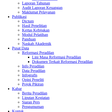
Laporan Tahunan
Audit Laporan Keuangan
Maklumat Pelayanan
Publikasi
Dictum
Hasil Penelitian
Kertas Kebijakan
Modul Pelatihan
Panduan
Naskah Akademik
Pusat Data
Reformasi Peradilan
Lini Masa Reformasi Peradilan
Dokumen Terkait Reformasi Peradilan
Info Peradilan
Data Peradilan
Infografis
Opini Peneliti
Pojok Pikiran
Kabar
Berita Peradilan
Liputan Kegiatan
Siaran Pers
Pengumuman
Kontak