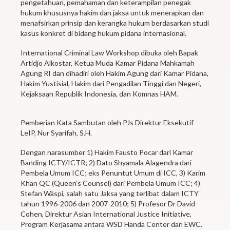
pengetahuan, pemahaman dan keterampilan penegak
hukum khususnya hakim dan jaksa untuk menerapkan dan
menafsirkan prinsip dan kerangka hukum berdasarkan studi
kasus konkret di bidang hukum pidana internasional.
International Criminal Law Workshop dibuka oleh Bapak
Artidjo Alkostar, Ketua Muda Kamar Pidana Mahkamah
Agung RI dan dihadiri oleh Hakim Agung dari Kamar Pidana,
Hakim Yustisial, Hakim dari Pengadilan Tinggi dan Negeri,
Kejaksaan Republik Indonesia, dan Komnas HAM.
Pemberian Kata Sambutan oleh PJs Direktur Eksekutif
LeIP, Nur Syarifah, S.H.
Dengan narasumber 1) Hakim Fausto Pocar dari Kamar
Banding ICTY/ICTR; 2) Dato Shyamala Alagendra dari
Pembela Umum ICC; eks Penuntut Umum di ICC, 3) Karim
Khan QC (Queen’s Counsel) dari Pembela Umum ICC; 4)
Stefan Wäspi, salah satu Jaksa yang terlibat dalam ICTY
tahun 1996-2006 dan 2007-2010; 5) Profesor Dr David
Cohen, Direktur Asian International Justice Initiative,
Program Kerjasama antara WSD Handa Center dan EWC.