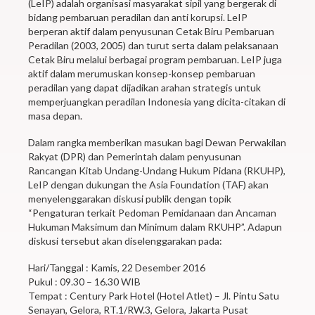
(LeIP) adalah organisasi masyarakat sipil yang bergerak di
bidang pembaruan peradilan dan anti korupsi. LeIP
berperan aktif dalam penyusunan Cetak Biru Pembaruan
Peradilan (2003, 2005) dan turut serta dalam pelaksanaan
Cetak Biru melalui berbagai program pembaruan. LeIP juga
aktif dalam merumuskan konsep-konsep pembaruan
peradilan yang dapat dijadikan arahan strategis untuk
memperjuangkan peradilan Indonesia yang dicita-citakan di
masa depan.
Dalam rangka memberikan masukan bagi Dewan Perwakilan
Rakyat (DPR) dan Pemerintah dalam penyusunan
Rancangan Kitab Undang-Undang Hukum Pidana (RKUHP),
LeIP dengan dukungan the Asia Foundation (TAF) akan
menyelenggarakan diskusi publik dengan topik
“Pengaturan terkait Pedoman Pemidanaan dan Ancaman
Hukuman Maksimum dan Minimum dalam RKUHP”. Adapun
diskusi tersebut akan diselenggarakan pada:
Hari/Tanggal : Kamis, 22 Desember 2016
Pukul : 09.30 – 16.30 WIB
Tempat : Century Park Hotel (Hotel Atlet) – Jl. Pintu Satu
Senayan, Gelora, RT.1/RW.3, Gelora, Jakarta Pusat