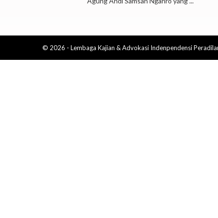
Agung Andi Samsan Nganro yang ...
© 2026 - Lembaga Kajian & Advokasi Indenpendensi Peradila