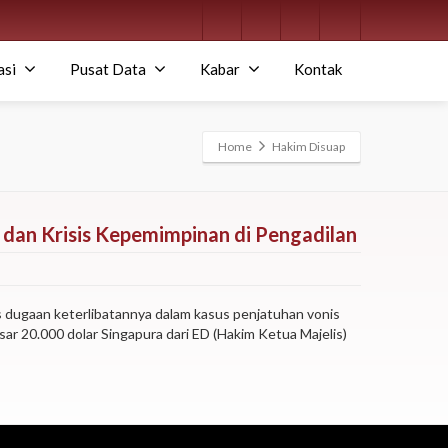
asi
Pusat Data
Kabar
Kontak
Home
Hakim Disuap
dan Krisis Kepemimpinan di Pengadilan
s dugaan keterlibatannya dalam kasus penjatuhan vonis
r 20.000 dolar Singapura dari ED (Hakim Ketua Majelis)