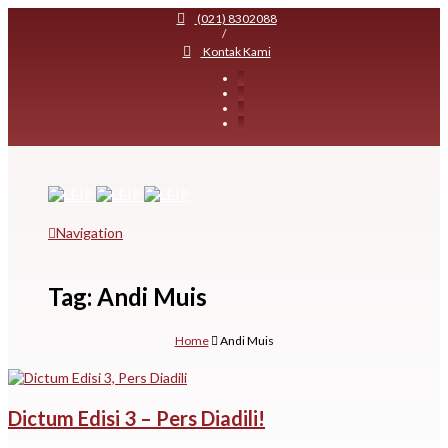
(021) 8302088
/
Kontak Kami
Navigation
Tag: Andi Muis
Home
Andi Muis
Dictum Edisi 3 – Pers Diadili!