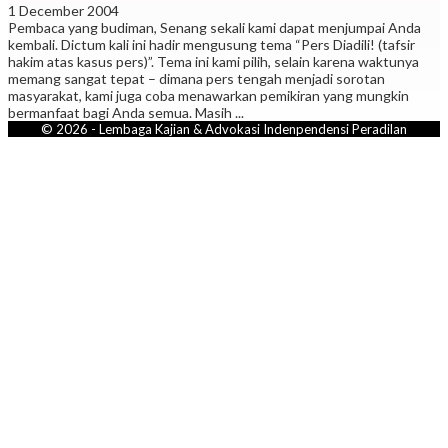
1 December 2004
Pembaca yang budiman, Senang sekali kami dapat menjumpai Anda
kembali. Dictum kali ini hadir mengusung tema “Pers Diadili! (tafsir
hakim atas kasus pers)”. Tema ini kami pilih, selain karena waktunya
memang sangat tepat – dimana pers tengah menjadi sorotan
masyarakat, kami juga coba menawarkan pemikiran yang mungkin
bermanfaat bagi Anda semua. Masih ...
© 2026 - Lembaga Kajian & Advokasi Indenpendensi Peradilan