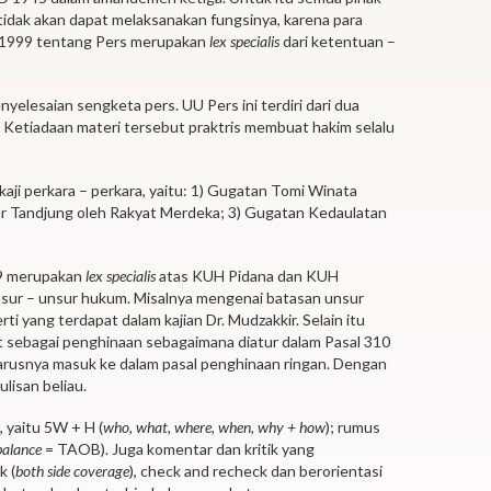
idak akan dapat melaksanakan fungsinya, karena para
n 1999 tentang Pers merupakan
lex specialis
dari ketentuan –
elesaian sengketa pers. UU Pers ini terdiri dari dua
 Ketiadaan materi tersebut praktris membuat hakim selalu
gkaji perkara – perkara, yaitu: 1) Gugatan Tomi Winata
r Tandjung oleh Rakyat Merdeka; 3) Gugatan Kedaulatan
99 merupakan
lex specialis
atas KUH Pidana dan KUH
nsur – unsur hukum. Misalnya mengenai batasan unsur
yang terdapat dalam kajian Dr. Mudzakkir. Selain itu
t sebagai penghinaan sebagaimana diatur dalam Pasal 310
arusnya masuk ke dalam pasal penghinaan ringan. Dengan
lisan beliau.
 yaitu 5W + H (
who, what, where, when, why + how
); rumus
balance
= TAOB). Juga komentar dan kritik yang
k (
both side coverage
), check and recheck dan berorientasi