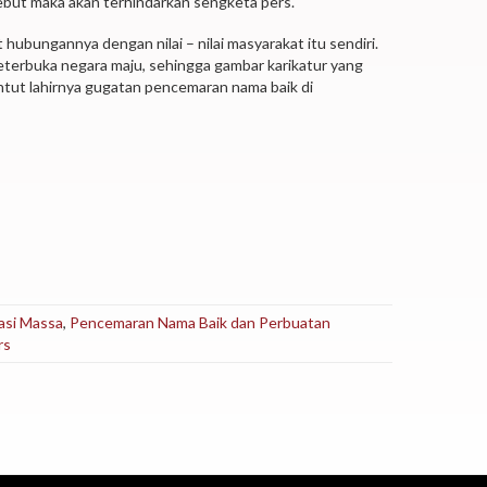
ebut maka akan terhindarkan sengketa pers.
hubungannya dengan nilai – nilai masyarakat itu sendiri.
eterbuka negara maju, sehingga gambar karikatur yang
ntut lahirnya gugatan pencemaran nama baik di
asi Massa
,
Pencemaran Nama Baik dan Perbuatan
rs