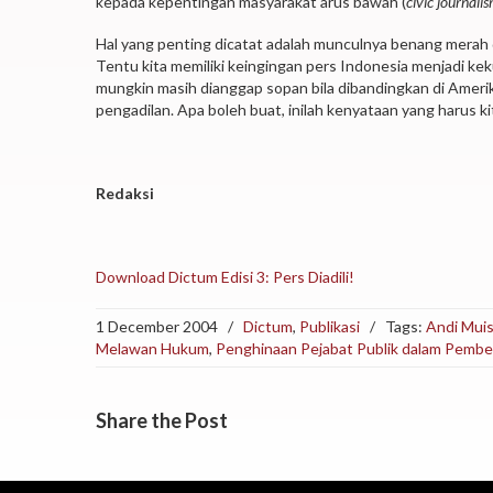
kepada kepentingan masyarakat arus bawah (
civic journali
Hal yang penting dicatat adalah munculnya benang merah di
Tentu kita memiliki keingingan pers Indonesia menjadi k
mungkin masih dianggap sopan bila dibandingkan di Ameri
pengadilan. Apa boleh buat, inilah kenyataan yang harus ki
Redaksi
Download Dictum Edisi 3: Pers Diadili!
1 December 2004
/
Dictum
,
Publikasi
/
Tags:
Andi Mui
Melawan Hukum
,
Penghinaan Pejabat Publik dalam Pembe
Share
the Post