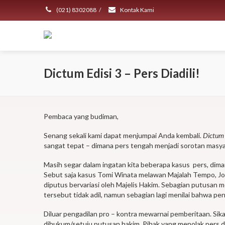
(021) 8302088
/
Kontak Kami
Dictum Edisi 3 – Pers Diadili!
Pembaca yang budiman,
Senang sekali kami dapat menjumpai Anda kembali.
Dictum
sangat tepat – dimana pers tengah menjadi sorotan masy
Masih segar dalam ingatan kita beberapa kasus pers, diman
Sebut saja kasus Tomi Winata melawan Majalah Tempo, Jo
diputus bervariasi oleh Majelis Hakim. Sebagian putusan
tersebut tidak adil, namun sebagian lagi menilai bahwa 
Diluar pengadilan pro – kontra mewarnai pemberitaan. Sika
dihukum/setuju putusan hakim. Pihak yang menolak pers 