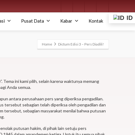
ID
asi
Pusat Data
Kabar
Kontak
Home
Dictum Edisi 3 – Pers Diadili!
s)”. Tema ini kami pilih, selain karena waktunya memang
bagi Anda semua.
aupun antara perusahaan pers yang diperiksa pengadilan.
tersebut sebagian telah diperiksa oleh pengadilan dan
im tersebut, sebagian masyarakat menilai bahwa putusan
ng.
nolak putusan hakim, di pihak lain setuju pers
UD 1945 dalam amandemen ketiga. Untuk itu semua pihak