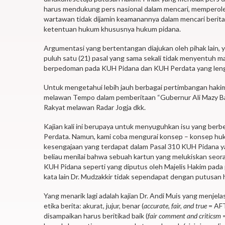
harus mendukung pers nasional dalam mencari, memperole
wartawan tidak dijamin keamanannya dalam mencari beri
ketentuan hukum khususnya hukum pidana.
Argumentasi yang bertentangan diajukan oleh pihak lain, 
puluh satu (21) pasal yang sama sekali tidak menyentuh 
berpedoman pada KUH Pidana dan KUH Perdata yang lengk
Untuk mengetahui lebih jauh berbagai pertimbangan haki
melawan Tempo dalam pemberitaan “Gubernur Ali Mazy Ban
Rakyat melawan Radar Jogja dkk.
Kajian kali ini berupaya untuk menyuguhkan isu yang be
Perdata. Namun, kami coba mengurai konsep – konsep huk
kesengajaan yang terdapat dalam Pasal 310 KUH Pidana ya
beliau menilai bahwa sebuah kartun yang melukiskan seor
KUH Pidana seperti yang diputus oleh Majelis Hakim pad
kata lain Dr. Mudzakkir tidak sependapat dengan putusan 
Yang menarik lagi adalah kajian Dr. Andi Muis yang menjel
etika berita: akurat, jujur, benar (
accurate, fair, and true
= AFT)
disampaikan harus beritikad baik (
fair comment and criticsm
=