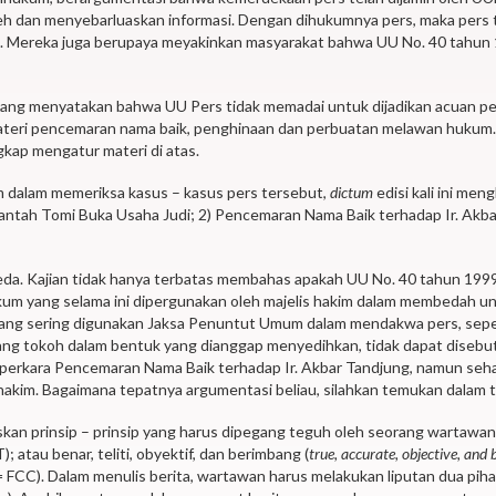
h dan menyebarluaskan informasi. Dengan dihukumnya pers, maka pers t
ta. Mereka juga berupaya meyakinkan masyarakat bahwa UU No. 40 tahu
yang menyatakan bahwa UU Pers tidak memadai untuk dijadikan acuan peny
materi pencemaran nama baik, penghinaan dan perbuatan melawan hukum.
ap mengatur materi di atas.
m dalam memeriksa kasus – kasus pers tersebut,
dictum
edisi kali ini men
tah Tomi Buka Usaha Judi; 2) Pencemaran Nama Baik terhadap Ir. Akba
rbeda. Kajian tidak hanya terbatas membahas apakah UU No. 40 tahun 19
um yang selama ini dipergunakan oleh majelis hakim dalam membedah u
ng sering digunakan Jaksa Penuntut Umum dalam mendakwa pers, seperti 
ang tokoh dalam bentuk yang dianggap menyedihkan, tidak dapat disebu
a perkara Pencemaran Nama Baik terhadap Ir. Akbar Tandjung, namun seh
hakim. Bagaimana tepatnya argumentasi beliau, silahkan temukan dalam tu
askan prinsip – prinsip yang harus dipegang teguh oleh seorang wartawan,
; atau benar, teliti, obyektif, dan berimbang (
true, accurate, objective, and 
 FCC). Dalam menulis berita, wartawan harus melakukan liputan dua piha