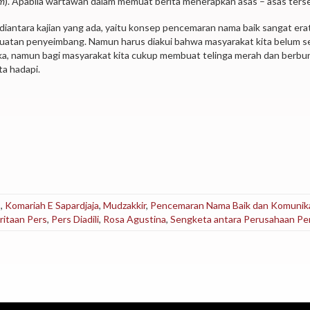
sm
). Apabila wartawan dalam memuat berita menerapkan asas – asas ters
antara kajian yang ada, yaitu konsep pencemaran nama baik sangat erat 
ekuatan penyeimbang. Namun harus diakui bahwa masyarakat kita belum s
ka, namun bagi masyarakat kita cukup membuat telinga merah dan berbu
ta hadapi.
s
,
Komariah E Sapardjaja
,
Mudzakkir
,
Pencemaran Nama Baik dan Komunik
ritaan Pers
,
Pers Diadili
,
Rosa Agustina
,
Sengketa antara Perusahaan Pe