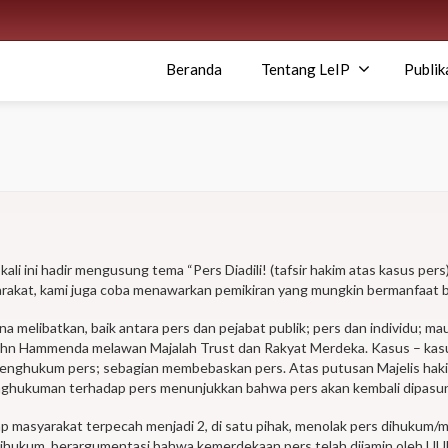
Beranda
Tentang LeIP
Publik
kali ini hadir mengusung tema “Pers Diadili! (tafsir hakim atas kasus per
arakat, kami juga coba menawarkan pemikiran yang mungkin bermanfaat 
a melibatkan, baik antara pers dan pejabat publik; pers dan individu; m
hn Hammenda melawan Majalah Trust dan Rakyat Merdeka. Kasus – kasus 
 menghukum pers; sebagian membebaskan pers. Atas putusan Majelis hak
penghukuman terhadap pers menunjukkan bahwa pers akan kembali dipasu
p masyarakat terpecah menjadi 2, di satu pihak, menolak pers dihukum/me
dihukum, berargumentasi bahwa kemerdekaan pers telah dijamin oleh U