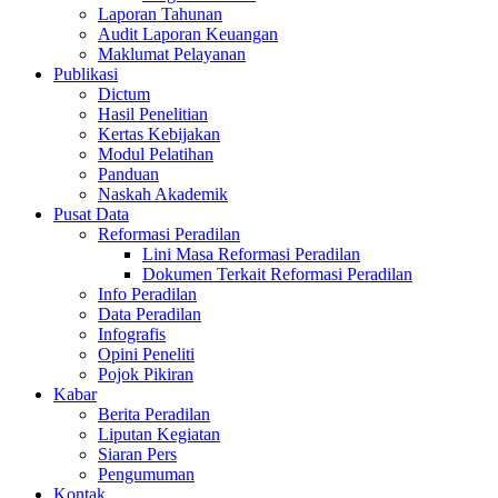
Laporan Tahunan
Audit Laporan Keuangan
Maklumat Pelayanan
Publikasi
Dictum
Hasil Penelitian
Kertas Kebijakan
Modul Pelatihan
Panduan
Naskah Akademik
Pusat Data
Reformasi Peradilan
Lini Masa Reformasi Peradilan
Dokumen Terkait Reformasi Peradilan
Info Peradilan
Data Peradilan
Infografis
Opini Peneliti
Pojok Pikiran
Kabar
Berita Peradilan
Liputan Kegiatan
Siaran Pers
Pengumuman
Kontak