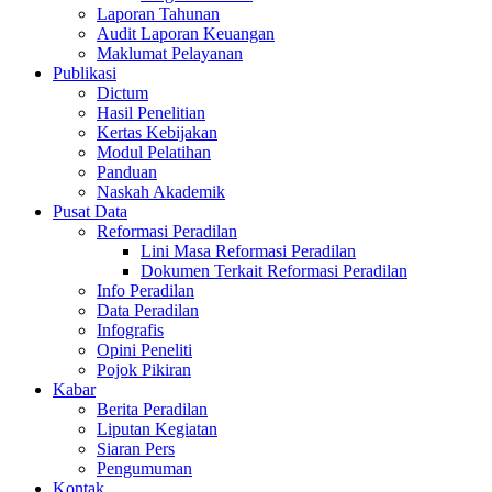
Laporan Tahunan
Audit Laporan Keuangan
Maklumat Pelayanan
Publikasi
Dictum
Hasil Penelitian
Kertas Kebijakan
Modul Pelatihan
Panduan
Naskah Akademik
Pusat Data
Reformasi Peradilan
Lini Masa Reformasi Peradilan
Dokumen Terkait Reformasi Peradilan
Info Peradilan
Data Peradilan
Infografis
Opini Peneliti
Pojok Pikiran
Kabar
Berita Peradilan
Liputan Kegiatan
Siaran Pers
Pengumuman
Kontak