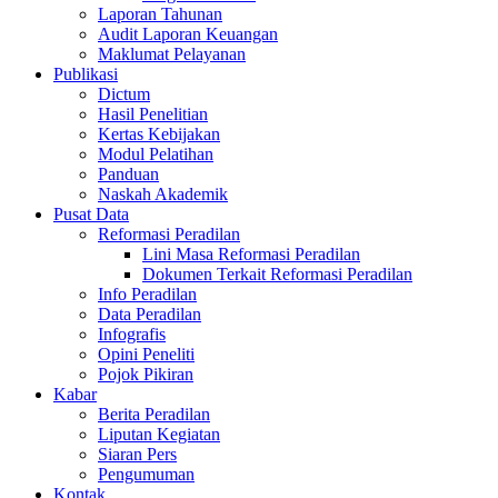
Laporan Tahunan
Audit Laporan Keuangan
Maklumat Pelayanan
Publikasi
Dictum
Hasil Penelitian
Kertas Kebijakan
Modul Pelatihan
Panduan
Naskah Akademik
Pusat Data
Reformasi Peradilan
Lini Masa Reformasi Peradilan
Dokumen Terkait Reformasi Peradilan
Info Peradilan
Data Peradilan
Infografis
Opini Peneliti
Pojok Pikiran
Kabar
Berita Peradilan
Liputan Kegiatan
Siaran Pers
Pengumuman
Kontak