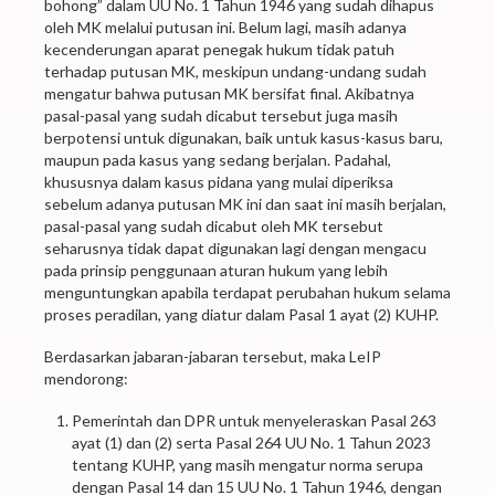
bohong” dalam UU No. 1 Tahun 1946 yang sudah dihapus
oleh MK melalui putusan ini. Belum lagi, masih adanya
kecenderungan aparat penegak hukum tidak patuh
terhadap putusan MK, meskipun undang-undang sudah
mengatur bahwa putusan MK bersifat final. Akibatnya
pasal-pasal yang sudah dicabut tersebut juga masih
berpotensi untuk digunakan, baik untuk kasus-kasus baru,
maupun pada kasus yang sedang berjalan. Padahal,
khususnya dalam kasus pidana yang mulai diperiksa
sebelum adanya putusan MK ini dan saat ini masih berjalan,
pasal-pasal yang sudah dicabut oleh MK tersebut
seharusnya tidak dapat digunakan lagi dengan mengacu
pada prinsip penggunaan aturan hukum yang lebih
menguntungkan apabila terdapat perubahan hukum selama
proses peradilan, yang diatur dalam Pasal 1 ayat (2) KUHP.
Berdasarkan jabaran-jabaran tersebut, maka LeIP
mendorong:
Pemerintah dan DPR untuk menyeleraskan Pasal 263
ayat (1) dan (2) serta Pasal 264 UU No. 1 Tahun 2023
tentang KUHP, yang masih mengatur norma serupa
dengan Pasal 14 dan 15 UU No. 1 Tahun 1946, dengan