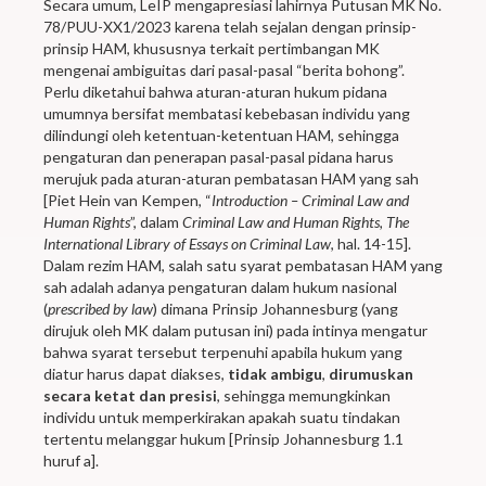
Secara umum, LeIP mengapresiasi lahirnya Putusan MK No.
78/PUU-XX1/2023 karena telah sejalan dengan prinsip-
prinsip HAM, khususnya terkait pertimbangan MK
mengenai ambiguitas dari pasal-pasal “berita bohong”.
Perlu diketahui bahwa aturan-aturan hukum pidana
umumnya bersifat membatasi kebebasan individu yang
dilindungi oleh ketentuan-ketentuan HAM, sehingga
pengaturan dan penerapan pasal-pasal pidana harus
merujuk pada aturan-aturan pembatasan HAM yang sah
[Piet Hein van Kempen, “
Introduction – Criminal Law and
Human Rights
”, dalam
Criminal Law and Human Rights, The
International Library of Essays on Criminal Law
, hal. 14-15].
Dalam rezim HAM, salah satu syarat pembatasan HAM yang
sah adalah adanya pengaturan dalam hukum nasional
(
prescribed by law
) dimana Prinsip Johannesburg (yang
dirujuk oleh MK dalam putusan ini) pada intinya mengatur
bahwa syarat tersebut terpenuhi apabila hukum yang
diatur harus dapat diakses,
tidak ambigu
,
dirumuskan
secara ketat dan presisi
, sehingga memungkinkan
individu untuk memperkirakan apakah suatu tindakan
tertentu melanggar hukum [Prinsip Johannesburg 1.1
huruf a].