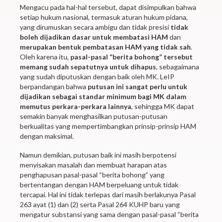
Mengacu pada hal-hal tersebut, dapat disimpulkan bahwa
setiap hukum nasional, termasuk aturan hukum pidana,
yang dirumuskan secara ambigu dan tidak presisi
tidak
boleh dijadikan dasar untuk membatasi HAM
dan
merupakan bentuk pembatasan HAM yang tidak sah
.
Oleh karena itu,
pasal-pasal “berita bohong” tersebut
memang sudah sepatutnya untuk dihapus
, sebagaimana
yang sudah diputuskan dengan baik oleh MK. LeIP
berpandangan bahwa
putusan ini sangat perlu untuk
dijadikan sebagai standar minimum bagi MK dalam
memutus perkara-perkara lainnya
, sehingga MK dapat
semakin banyak menghasilkan putusan-putusan
berkualitas yang mempertimbangkan prinsip-prinsip HAM
dengan maksimal.
Namun demikian, putusan baik ini masih berpotensi
menyisakan masalah dan membuat harapan atas
penghapusan pasal-pasal “berita bohong” yang
bertentangan dengan HAM berpeluang untuk tidak
tercapai. Hal ini tidak terlepas dari masih berlakunya Pasal
263 ayat (1) dan (2) serta Pasal 264 KUHP baru yang
mengatur substansi yang sama dengan pasal-pasal “berita