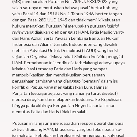
(MK) membacakan Putusan No. 78/PUU-XXI/2023 yang
salah satunya memutuskan bahwa pasal “berita bohong”,
yaitu Pasal 14 dan 15 UU No. 1 Tahun 1946, bertentangan
dengan Pasal 28D UUD 1945 dan tidak memiliki kekuatan
hukum mengikat. Putusan ini merupakan putusan
judicial
review
yang diajukan oleh penggiat HAM, Fatia Maulidiyanty
dan Haris Azhar, serta Yayasan Lembaga Bantuan Hukum
Indonesia dan Aliansi Jurnalis Independen yang diwakili
oleh Tim Advokasi Untuk Demokrasi (TAUD) yang berisi
sejumlah Organisasi Masyarakat Sipil dan individu penggiat
HAM. Permohonan ini sendiri dilatarbelakangi adanya upaya
kriminalisasi terhadap Fatia dan Haris yang sempat
mempublikasikan dan mendiskusikan perusahaan-
perusahaan tambang yang dianggap “bermain” dalam isu
konflik di Papua, yang mengakibatkan Luhut Binsar
Panjaitan (sebagai pejabat yang namanya turut disebut)
merasa dirugikan dan melaporkan keduanya ke Kepolisian,
hingga pada akhirnya Pengadilan Negeri Jakarta Timur
memutus Fatia dan Haris tidak bersalah.
Putusan ini langsung mendapatkan respon positif dari para
aktivis di bidang HAM, khususnya yang berfokus pada isu-
isu hak atas kebebasan berekspresi, mengingat pasal-pasal