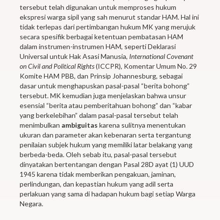
tersebut telah digunakan untuk memproses hukum
ekspresi warga sipil yang sah menurut standar HAM. Hal ini
tidak terlepas dari pertimbangan hukum MK yang merujuk
secara spesifik berbagai ketentuan pembatasan HAM
dalam instrumen-instrumen HAM, seperti Deklarasi
Universal untuk Hak Asasi Manusia,
International Covenant
on Civil and Political Rights
(ICCPR), Komentar Umum No. 29
Komite HAM PBB, dan Prinsip Johannesburg, sebagai
dasar untuk menghapuskan pasal-pasal “berita bohong”
tersebut. MK kemudian juga menjelaskan bahwa unsur
esensial “berita atau pemberitahuan bohong” dan “kabar
yang berkelebihan” dalam pasal-pasal tersebut telah
menimbulkan
ambiguitas
karena sulitnya menentukan
ukuran dan parameter akan kebenaran serta tergantung
penilaian subjek hukum yang memiliki latar belakang yang
berbeda-beda. Oleh sebab itu, pasal-pasal tersebut
dinyatakan bertentangan dengan Pasal 28D ayat (1) UUD
1945 karena tidak memberikan pengakuan, jaminan,
perlindungan, dan kepastian hukum yang adil serta
perlakuan yang sama di hadapan hukum bagi setiap Warga
Negara.