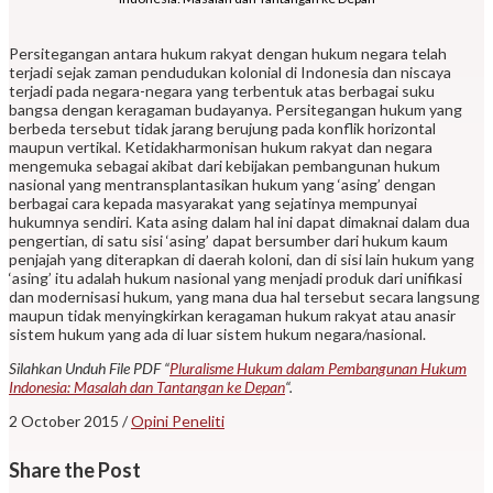
Persitegangan antara hukum rakyat dengan hukum negara telah
terjadi sejak zaman pendudukan kolonial di Indonesia dan niscaya
terjadi pada negara-negara yang terbentuk atas berbagai suku
bangsa dengan keragaman budayanya. Persitegangan hukum yang
berbeda tersebut tidak jarang berujung pada konflik horizontal
maupun vertikal. Ketidakharmonisan hukum rakyat dan negara
mengemuka sebagai akibat dari kebijakan pembangunan hukum
nasional yang mentransplantasikan hukum yang ‘asing’ dengan
berbagai cara kepada masyarakat yang sejatinya mempunyai
hukumnya sendiri. Kata asing dalam hal ini dapat dimaknai dalam dua
pengertian, di satu sisi ‘asing’ dapat bersumber dari hukum kaum
penjajah yang diterapkan di daerah koloni, dan di sisi lain hukum yang
‘asing’ itu adalah hukum nasional yang menjadi produk dari unifikasi
dan modernisasi hukum, yang mana dua hal tersebut secara langsung
maupun tidak menyingkirkan keragaman hukum rakyat atau anasir
sistem hukum yang ada di luar sistem hukum negara/nasional.
Silahkan Unduh File PDF “
Pluralisme Hukum dalam Pembangunan Hukum
Indonesia: Masalah dan Tantangan ke Depan
“.
2 October 2015
/
Opini Peneliti
Share
the Post