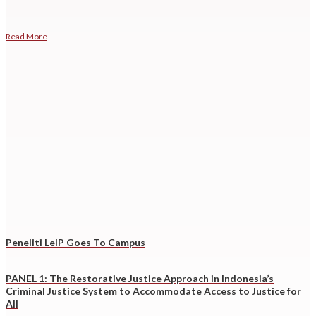
Read More
Peneliti LeIP Goes To Campus
PANEL 1: The Restorative Justice Approach in Indonesia’s
Criminal Justice System to Accommodate Access to Justice for
All