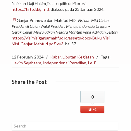
Naikkan Gaji Hakim jika Terpilih di Pilpres”,
https://tirto.id/gTnd
, diakses pada 23 Januari 2024.
[9]
Ganjar Pranowo dan Mahfud MD,
Visi dan Misi Calon
Presiden & Calon Wakil Presiden: Menuju Indonesia Unggul –
Gerak Cepat Mewujudkan Negara Maritim yang Adil dan Lestari
,
https://visimisiganjarmahfud.id/assets/docs/Buku-Visi-
Misi-Ganjar-Mahfud.pdf?v=3
, hal 57.
12 February 2024
/
Kabar
,
Liputan Kegiatan
/
Tags:
Hakim Sejahtera
,
Independensi Peradilan
,
LeIP
Share
the Post
0
+1