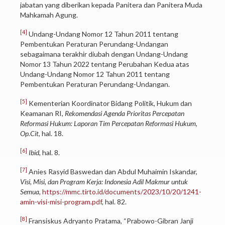
jabatan yang diberikan kepada Panitera dan Panitera Muda
Mahkamah Agung.
[4]
Undang-Undang Nomor 12 Tahun 2011 tentang
Pembentukan Peraturan Perundang-Undangan
sebagaimana terakhir diubah dengan Undang-Undang
Nomor 13 Tahun 2022 tentang Perubahan Kedua atas
Undang-Undang Nomor 12 Tahun 2011 tentang
Pembentukan Peraturan Perundang-Undangan.
[5]
Kementerian Koordinator Bidang Politik, Hukum dan
Keamanan RI,
Rekomendasi Agenda Prioritas Percepatan
Reformasi Hukum: Laporan Tim Percepatan Reformasi Hukum
,
Op.Cit
, hal. 18.
[6]
Ibid
, hal. 8.
[7]
Anies Rasyid Baswedan dan Abdul Muhaimin Iskandar,
Visi, Misi, dan Program Kerja: Indonesia Adil Makmur untuk
Semua
,
https://mmc.tirto.id/documents/2023/10/20/1241-
amin-visi-misi-program.pdf
, hal. 82.
[8]
Fransiskus Adryanto Pratama, “Prabowo-Gibran Janji