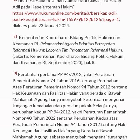
Lihat: Ali Aulia Reza dan Camila Bani Alawia, “Bersikap
Adil pada Kesejahteraan Hakim”,
https://www.hukumonline.com/berita/a/bersikap-adil-
pada-kesejahteraan-hakim-lt65979b122b126/?page=1
,
diakses pada 23 Januari 2024.
[2]
Kementerian Koordinator Bidang Politik, Hukum dan
Keamanan RI,
Rekomendasi Agenda Prioritas Percepatan
Reformasi Hukum: Laporan Tim Percepatan Reformasi Hukum
,
(Jakarta: Kementerian Koordinator Bidang Politik, Hukum
dan Keamanan RI, September 2023), hal. 8.
[3]
Perubahan pertama PP 94//2012, yakni Peraturan
Pemerintah Nomor 74 Tahun 2016 tentang Perubahan
Atas Peraturan Pemerintah Nomor 94 Tahun 2012 tentang
Hak Keuangan dan Fasilitas Hakim yang berada di Bawah
Mahkamah Agung, hanya mengubah ketentuan mengenai
tunjangan kemahalan dan pensiun pokok. Selanjutnya,
perubahan kedua PP 94/2012, yakni Peraturan Pemerintah
Nomor 40 Tahun 2022 tentang Perubahan Kedua atas
Peraturan Pemerintah Nomor 94 Tahun 2012 tentang Hak
Keuangan dan Fasilitas Hakim yang Berada di Bawah
Mahkamah Agung, sebatas mengubah mengenai tunjangan