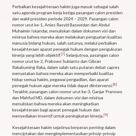
Perbaikan kesejahteraan hakim juga masuk sebagai salah
satu agenda program kerja ketiga pasangan calon presiden
dan wakil presiden periode 2024 – 2029. Pasangan calon
nomor urut ke-1, Anies Rasyid Baswedan dan Abdul
Muhaimin Iskandar, menuliskan dalam dokumen visi dan
misinya bahwa mereka akan melakukan penguatan kualitas
manusia bidang hukum, salah satunya, melalui perbaikan
kesejahteraan aparat penegak hukum dengan pengukuran
[7]
kinerja yang lebih objektif.
Selanjutnya, pasangan calon
nomor urut ke-2, Prabowo Subianto dan Gibran
Rakabuming Raka, dalam salah satu putaran debat capres
menyatakan bahwa mereka akan memperbaiki kualitas
hidup semua hakim, pegawai pengadilan, dan aparat
[8]
penegak hukum agar mereka tidak dapat diintervensi.
Terakhir, pasangan calon nomor urut ke-3, Ganjar Pranowo
dan Mahfud MD, dalam dokumen visi dan misinya
menuliskan bahwa mereka akan meningkatkan
kesejahteraan bagi aparat penegak hukum dan
[9]
menyediakan insentif untuk peningkatan kinerja.
Kesejahteraan hakim sejatinya berperan penting dalam
menciptakan dan mengimplementasikan prinsip-prinsip