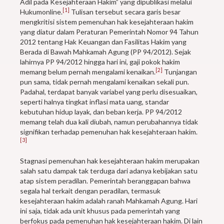
Adil pada Kesejahteraan Hakim” yang dipublikasi melalui
[1]
Hukumonline.
Tulisan tersebut secara garis besar
mengkritisi sistem pemenuhan hak kesejahteraan hakim
yang diatur dalam Peraturan Pemerintah Nomor 94 Tahun
2012 tentang Hak Keuangan dan Fasilitas Hakim yang
Berada di Bawah Mahkamah Agung (PP 94/2012). Sejak
lahirnya PP 94/2012 hingga hari ini, gaji pokok hakim
[2]
memang belum pernah mengalami kenaikan.
Tunjangan
pun sama, tidak pernah mengalami kenaikan sekali pun.
Padahal, terdapat banyak variabel yang perlu disesuaikan,
seperti halnya tingkat inflasi mata uang, standar
kebutuhan hidup layak, dan beban kerja. PP 94/2012
memang telah dua kali diubah, namun perubahannya tidak
signifikan terhadap pemenuhan hak kesejahteraan hakim.
[3]
Stagnasi pemenuhan hak kesejahteraan hakim merupakan
salah satu dampak tak terduga dari adanya kebijakan satu
atap sistem peradilan. Pemerintah beranggapan bahwa
segala hal terkait dengan peradilan, termasuk
kesejahteraan hakim adalah ranah Mahkamah Agung. Hari
ini saja, tidak ada unit khusus pada pemerintah yang
berfokus pada pemenuhan hak kesejahteraan hakim. Di lain