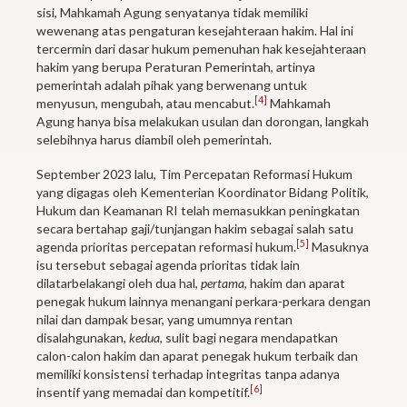
sisi, Mahkamah Agung senyatanya tidak memiliki
wewenang atas pengaturan kesejahteraan hakim. Hal ini
tercermin dari dasar hukum pemenuhan hak kesejahteraan
hakim yang berupa Peraturan Pemerintah, artinya
pemerintah adalah pihak yang berwenang untuk
[4]
menyusun, mengubah, atau mencabut.
Mahkamah
Agung hanya bisa melakukan usulan dan dorongan, langkah
selebihnya harus diambil oleh pemerintah.
September 2023 lalu, Tim Percepatan Reformasi Hukum
yang digagas oleh Kementerian Koordinator Bidang Politik,
Hukum dan Keamanan RI telah memasukkan peningkatan
secara bertahap gaji/tunjangan hakim sebagai salah satu
[5]
agenda prioritas percepatan reformasi hukum.
Masuknya
isu tersebut sebagai agenda prioritas tidak lain
dilatarbelakangi oleh dua hal,
pertama
, hakim dan aparat
penegak hukum lainnya menangani perkara-perkara dengan
nilai dan dampak besar, yang umumnya rentan
disalahgunakan,
kedua
, sulit bagi negara mendapatkan
calon-calon hakim dan aparat penegak hukum terbaik dan
memiliki konsistensi terhadap integritas tanpa adanya
[6]
insentif yang memadai dan kompetitif.