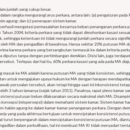
lam jumlah yang cukup besar.
dalam rangka mengurangi arus perkara, antara lain: (a) pengaturan pada 
im agung; dan (c) penerapan sistem kamar.
berhasil mengatasi permasalahan besarnya beban penanganan perkara 
5 Tahun 2004, kriteria perkara yang tidak dapat dimohonkan kasasi sesua
 sehingga ketentuan ini tidak mengurangi jumlah perkara secara signifi
gar oleh MA dan pengadilan di bawahnya. Hanya sekitar 20% putusan MA d
rima karena perkara yang bersangkutan termasuk ke dalam kriteria perk
 diputus tanpa dengan pertimbangan demikian. Disisi lain, juga terdapa
rsebut. Terlepas dari hal itu, 60% perkara kasasi yang ada pada MA diaj
ang masuk ke MA adalah karena putusan MA yang tidak konsisten, sehingg
mpatan untuk mengajukan upaya hukum ke MA dengan harapan mendapatk
ab persoalan tersebut, akan tetapi hingga saat ini inkonsistensi tetap 
bih 3 tahun lamanya (sejak tahun 2011). Pasalnya, rapat pleno kamar y
sistensi putusan belum dilaksanakan secara maksimal oleh MA. Disamping
an konsepsi (mispersepsi) dalam memahami sistem kamar. Sistem kamar h
im-hakim agung ke dalam kamar-kamar penanganan perkara. Dengan dem
erja yang pada akhirnya bertujuan untuk menciptakan konsistensi putu
nal turut berpengaruh dalam menciptakan konsistensi putusan MA, diant
ngadilan dalam perkulihaan, hal ini membuat MA RI tidak menyadari tent