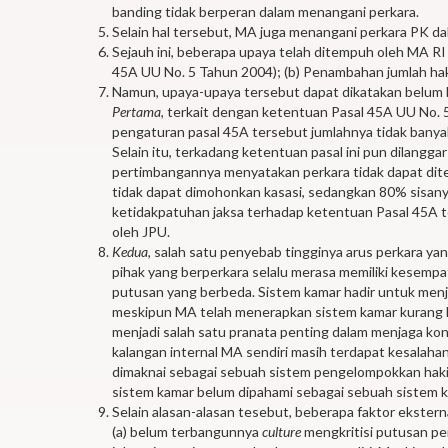
banding tidak berperan dalam menangani perkara.
Selain hal tersebut, MA juga menangani perkara PK da
Sejauh ini, beberapa upaya telah ditempuh oleh MA RI 
45A UU No. 5 Tahun 2004); (b) Penambahan jumlah hak
Namun, upaya-upaya tersebut dapat dikatakan belum 
Pertama
, terkait dengan ketentuan Pasal 45A UU No. 
pengaturan pasal 45A tersebut jumlahnya tidak banyak,
Selain itu, terkadang ketentuan pasal ini pun dilang
pertimbangannya menyatakan perkara tidak dapat dite
tidak dapat dimohonkan kasasi, sedangkan 80% sisanya
ketidakpatuhan jaksa terhadap ketentuan Pasal 45A te
oleh JPU.
Kedua
, salah satu penyebab tingginya arus perkara y
pihak yang berperkara selalu merasa memiliki kese
putusan yang berbeda. Sistem kamar hadir untuk menjaw
meskipun MA telah menerapkan sistem kamar kurang le
menjadi salah satu pranata penting dalam menjaga kon
kalangan internal MA sendiri masih terdapat kesalah
dimaknai sebagai sebuah sistem pengelompokkan hak
sistem kamar belum dipahami sebagai sebuah sistem k
Selain alasan-alasan tesebut, beberapa faktor ekster
(a) belum terbangunnya
culture
mengkritisi putusan pe