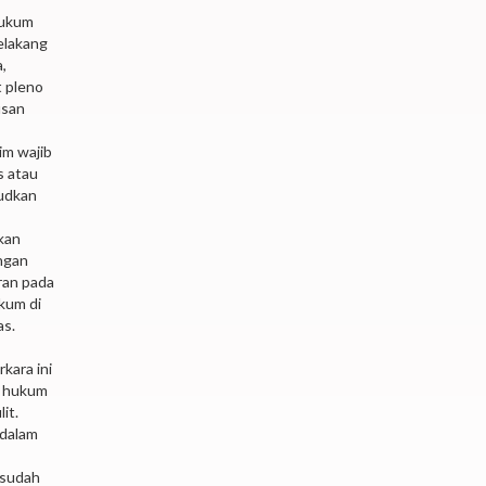
hukum
elakang
,
t pleno
usan
im wajib
s atau
judkan
kan
angan
ran pada
kum di
as.
kara ini
n hukum
it.
 dalam
 sudah