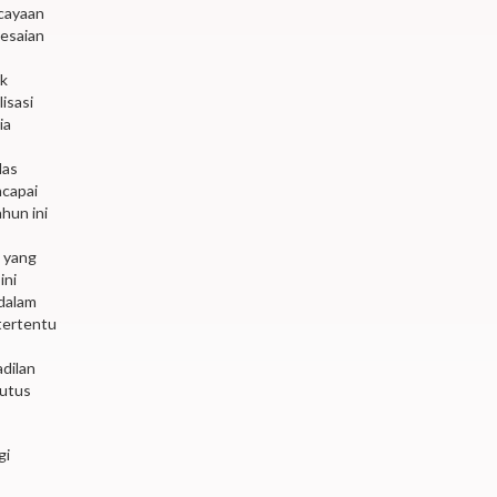
rcayaan
lesaian
ak
isasi
ia
las
ncapai
hun ini
a yang
ini
dalam
tertentu
dilan
utus
gi