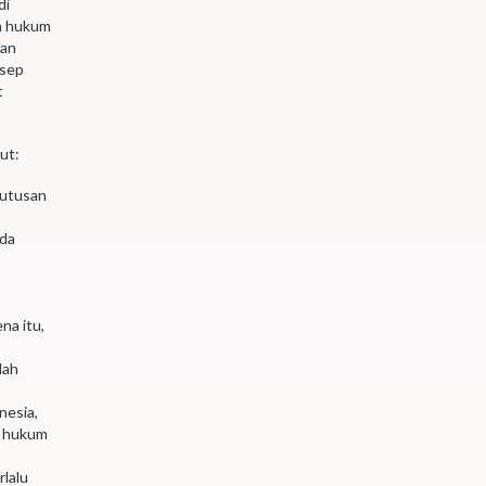
di
ya hukum
kan
nsep
t
ut:
putusan
ada
na itu,
lah
nesia,
n hukum
rlalu