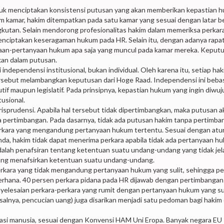
tuk menciptakan konsistensi putusan yang akan memberikan kepastian 
m kamar, hakim ditempatkan pada satu kamar yang sesuai dengan latar b
ngkutan. Selain mendorong profesionalitas hakim dalam memeriksa perkara
nciptakan keseragaman hukum pada HR. Selain itu, dengan adanya rapa
aan-pertanyaan hukum apa saja yang muncul pada kamar mereka. Keput
kan dalam putusan.
dependensi institusional, bukan individual. Oleh karena itu, setiap hak
rsebut melambangkan keputusan dari Hoge Raad. Independensi ini beba
utif maupun legislatif. Pada prinsipnya, kepastian hukum yang ingin diwu
usional.
prudensi. Apabila hal tersebut tidak dipertimbangkan, maka putusan a
ya pertimbangan. Pada dasarnya, tidak ada putusan hakim tanpa pertimb
erkara yang mengandung pertanyaan hukum tertentu. Sesuai dengan atu
, hakim tidak dapat menerima perkara apabila tidak ada pertanyaan hu
dalah penafsiran tentang ketentuan suatu undang-undang yang tidak jel
yang menafsirkan ketentuan suatu undang-undang.
kara yang tidak mengandung pertanyaan hukum yang sulit, sehingga per
rhana. 40 persen perkara pidana pada HR dijawab dengan pertimbanga
yelesaian perkara-perkara yang rumit dengan pertanyaan hukum yang sul
salnya, pencucian uang) juga disarikan menjadi satu pedoman bagi hakim
asi manusia, sesuai dengan Konvensi HAM Uni Eropa. Banyak negara EU