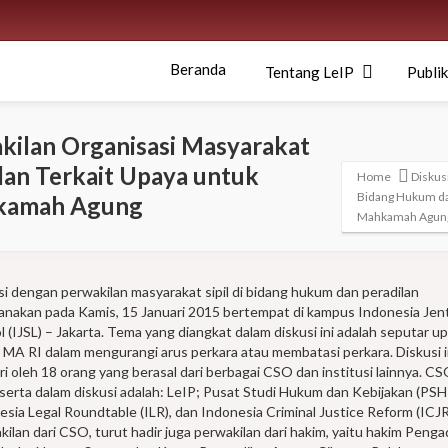
Beranda
Tentang LeIP
Publik
kilan Organisasi Masyarakat
lan Terkait Upaya untuk
Home
Diskus
Bidang Hukum da
hkamah Agung
Mahkamah Agun
si dengan perwakilan masyarakat sipil di bidang hukum dan peradilan
sanakan pada Kamis, 15 Januari 2015 bertempat di kampus Indonesia Jen
 (IJSL) – Jakarta. Tema yang diangkat dalam diskusi ini adalah seputar u
 MA RI dalam mengurangi arus perkara atau membatasi perkara. Diskusi i
iri oleh 18 orang yang berasal dari berbagai CSO dan institusi lainnya. C
 serta dalam diskusi adalah: LeIP; Pusat Studi Hukum dan Kebijakan (PSH
esia Legal Roundtable (ILR), dan Indonesia Criminal Justice Reform (ICJR)
ilan dari CSO, turut hadir juga perwakilan dari hakim, yaitu hakim Penga