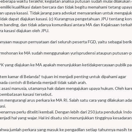
eberapa waktu terakhir, kegiatan analisa putusan sudah mulai dilakukan 
emiliki kualifikasi dalam bercara dan tidak begitu memahami tetang upa
jukan upaya kasasi. Tidak jarang para advokat menyarankan untuk mengaju
tidak dapat diajukan kasasi. (c) Kurangnya pengetahuan JPU tentang ko
 banding, dan tidak adanya komunikasi antara MA dan Kejaksaan terkai
a kasasi diajukan oleh JPU.
nyaan maupun pernyataan dari seluruh peserta FGD, yaitu sebagai berik
rmohonan ke MA sudah menggunakan yurisprudensi ataupun putusan-
PK yang diajukan ke MA apakah menunjukkan ketidakpercayaan publik p
m kamar di Belanda? tujuan ini menjadi penting untuk dipahami agar
da contoh di Belanda menjadi tidak salah arah.
k asasi manusia, utamanya hak dalam mengajukan upaya hukum. Oleh kare
 pembatasan kasasi tersebut.
am mengurangi arus perkara ke MA RI. Salah satu cara yang dilakukan ada
asi.
narnya perlu diteliti kembali. Dengan lebih dari 250 juta penduduk Indo
jadi hal yang wajar. Hal ini disatu sisi menunjukkan tingginya kesadara
bahwa jumlah perkara yang masuk ke pengadilan setiap tahunnya masih te