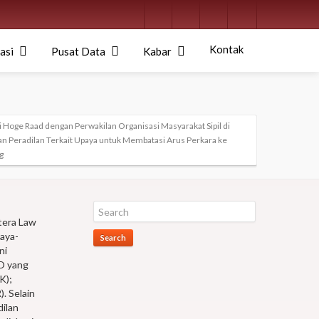
Kontak
asi
Pusat Data
Kabar
i Hoge Raad dengan Perwakilan Organisasi Masyarakat Sipil di
n Peradilan Terkait Upaya untuk Membatasi Arus Perkara ke
g
tera Law
paya-
Search
ni
SO yang
K);
. Selain
dilan