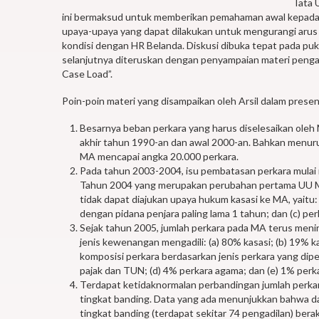
Tata 
ini bermaksud untuk memberikan pemahaman awal kepada
upaya-upaya yang dapat dilakukan untuk mengurangi aru
kondisi dengan HR Belanda. Diskusi dibuka tepat pada puk
selanjutnya diteruskan dengan penyampaian materi pengant
Case Load”.
Poin-poin materi yang disampaikan oleh Arsil dalam presen
Besarnya beban perkara yang harus diselesaikan oleh 
akhir tahun 1990-an dan awal 2000-an. Bahkan menur
MA mencapai angka 20.000 perkara.
Pada tahun 2003-2004, isu pembatasan perkara mulai
Tahun 2004 yang merupakan perubahan pertama UU MA.
tidak dapat diajukan upaya hukum kasasi ke MA, yaitu:
dengan pidana penjara paling lama 1 tahun; dan (c) p
Sejak tahun 2005, jumlah perkara pada MA terus men
jenis kewenangan mengadili: (a) 80% kasasi; (b) 19% k
komposisi perkara berdasarkan jenis perkara yang diper
pajak dan TUN; (d) 4% perkara agama; dan (e) 1% perkar
Terdapat ketidaknormalan perbandingan jumlah perkar
tingkat banding. Data yang ada menunjukkan bahwa dal
tingkat banding (terdapat sekitar 74 pengadilan) bera