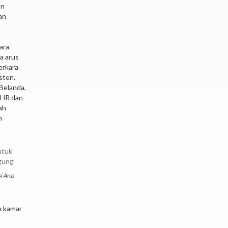
an
an
ara
a arus
erkara
sten.
Belanda,
a HR dan
ah
n
i Arus
m kamar