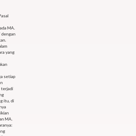
Pasal
pada MA.
i dengan
kan.
alam
ara yang
t
ukan
a setiap
an
terjadi
ang
 itu, di
anya
ikian
san MA.
aranya:
ang