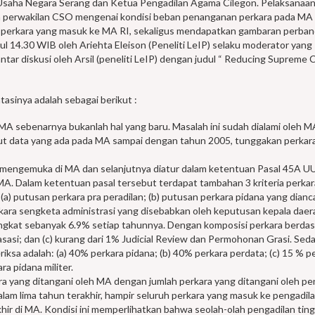
Usaha Negara Serang dan Ketua Pengadilan Agama Cilegon. Pelaksanaan
 perwakilan CSO mengenai kondisi beban penanganan perkara pada MA 
s perkara yang masuk ke MA RI, sekaligus mendapatkan gambaran perba
ul 14.30 WIB oleh Ariehta Eleison (Peneliti LeIP) selaku moderator yang
ar diskusi oleh Arsil (peneliti LeIP) dengan judul “ Reducing Supreme 
tasinya adalah sebagai berikut :
MA sebenarnya bukanlah hal yang baru. Masalah ini sudah dialami oleh M
ut data yang ada pada MA sampai dengan tahun 2005, tunggakan perkar
 mengemuka di MA dan selanjutnya diatur dalam ketentuan Pasal 45A UU
 Dalam ketentuan pasal tersebut terdapat tambahan 3 kriteria perkar
 (a) putusan perkara pra peradilan; (b) putusan perkara pidana yang dian
erkara sengketa administrasi yang disebabkan oleh keputusan kepala daer
ingkat sebanyak 6.9% setiap tahunnya. Dengan komposisi perkara berda
asasi; dan (c) kurang dari 1% Judicial Review dan Permohonan Grasi. Se
iksa adalah: (a) 40% perkara pidana; (b) 40% perkara perdata; (c) 15 % p
a pidana militer.
a yang ditangani oleh MA dengan jumlah perkara yang ditangani oleh pe
am lima tahun terakhir, hampir seluruh perkara yang masuk ke pengadil
khir di MA. Kondisi ini memperlihatkan bahwa seolah-olah pengadilan tin