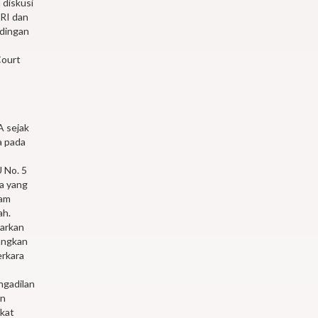
 diskusi
RI dan
ndingan
Court
A sejak
a pada
 No. 5
a yang
cam
ah.
sarkan
dangkan
erkara
ngadilan
an
gkat