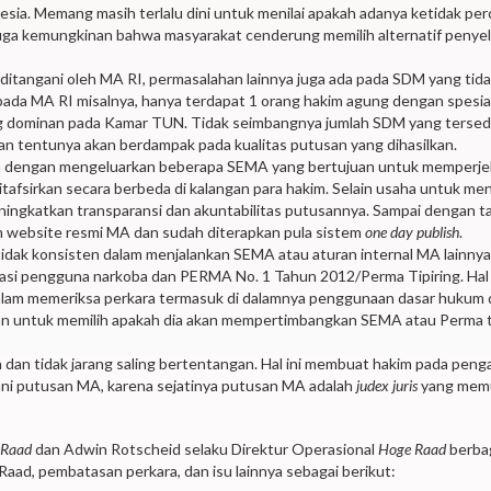
esia. Memang masih terlalu dini untuk menilai apakah adanya ketidak pe
t juga kemungkinan bahwa masyarakat cenderung memilih alternatif penye
ditangani oleh MA RI, permasalahan lainnya juga ada pada SDM yang tid
ada MA RI misalnya, hanya terdapat 1 orang hakim agung dengan spesial
ang dominan pada Kamar TUN. Tidak seimbangnya jumlah SDM yang tersed
an tentunya akan berdampak pada kualitas putusan yang dihasilkan.
n dengan mengeluarkan beberapa SEMA yang bertujuan untuk memperje
ditafsirkan secara berbeda di kalangan para hakim. Selain usaha untuk me
ingkatkan transparansi dan akuntabilitas putusannya. Sampai dengan ta
m website resmi MA dan sudah diterapkan pula sistem
one day publish
.
idak konsisten dalam menjalankan SEMA atau aturan internal MA lainny
kasi pengguna narkoba dan PERMA No. 1 Tahun 2012/Perma Tipiring. Hal 
lam memeriksa perkara termasuk di dalamnya penggunaan dasar hukum 
san untuk memilih apakah dia akan mempertimbangkan SEMA atau Perma 
n tidak jarang saling bertentangan. Hal ini membuat hakim pada penga
i putusan MA, karena sejatinya putusan MA adalah
judex juris
yang mem
 Raad
dan Adwin Rotscheid selaku Direktur Operasional
Hoge Raad
berba
ad, pembatasan perkara, dan isu lainnya sebagai berikut: