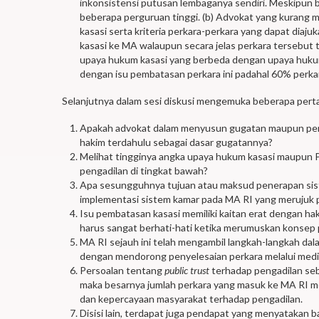
inkonsistensi putusan lembaganya sendiri. Meskipun b
beberapa perguruan tinggi. (b) Advokat yang kurang m
kasasi serta kriteria perkara-perkara yang dapat dia
kasasi ke MA walaupun secara jelas perkara tersebut 
upaya hukum kasasi yang berbeda dengan upaya hukum
dengan isu pembatasan perkara ini padahal 60% perkar
Selanjutnya dalam sesi diskusi mengemuka beberapa perta
Apakah advokat dalam menyusun gugatan maupun pe
hakim terdahulu sebagai dasar gugatannya?
Melihat tingginya angka upaya hukum kasasi maupun 
pengadilan di tingkat bawah?
Apa sesungguhnya tujuan atau maksud penerapan siste
implementasi sistem kamar pada MA RI yang merujuk pa
Isu pembatasan kasasi memiliki kaitan erat dengan ha
harus sangat berhati-hati ketika merumuskan konsep
MA RI sejauh ini telah mengambil langkah-langkah dal
dengan mendorong penyelesaian perkara melalui medi
Persoalan tentang
public trust
terhadap pengadilan sebe
maka besarnya jumlah perkara yang masuk ke MA RI men
dan kepercayaan masyarakat terhadap pengadilan.
Disisi lain, terdapat juga pendapat yang menyatakan 