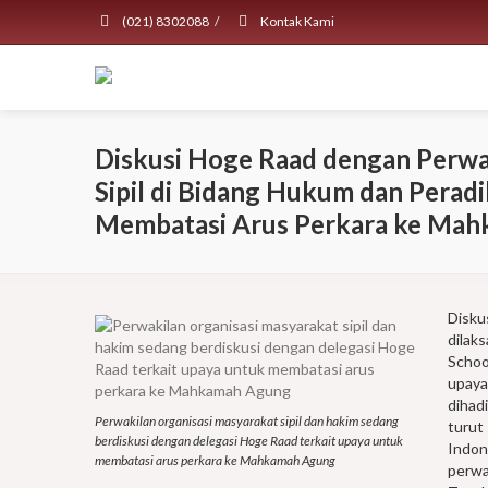
(021) 8302088
/
Kontak Kami
Diskusi Hoge Raad dengan Perwa
Sipil di Bidang Hukum dan Peradi
Membatasi Arus Perkara ke Ma
Disku
dilak
School
upaya
dihad
Perwakilan organisasi masyarakat sipil dan hakim sedang
turut
berdiskusi dengan delegasi Hoge Raad terkait upaya untuk
Indon
membatasi arus perkara ke Mahkamah Agung
perwak