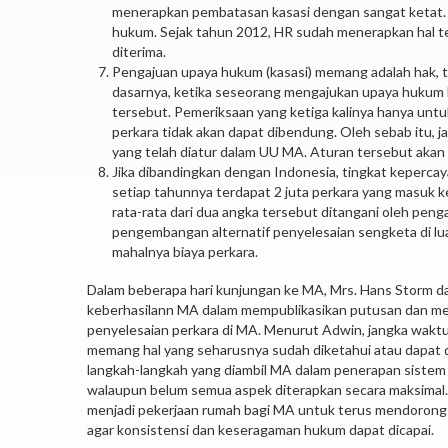
menerapkan pembatasan kasasi dengan sangat ketat. K
hukum. Sejak tahun 2012, HR sudah menerapkan hal te
diterima.
Pengajuan upaya hukum (kasasi) memang adalah hak,
dasarnya, ketika seseorang mengajukan upaya hukum ka
tersebut. Pemeriksaan yang ketiga kalinya hanya untuk
perkara tidak akan dapat dibendung. Oleh sebab itu, 
yang telah diatur dalam UU MA. Aturan tersebut akan b
Jika dibandingkan dengan Indonesia, tingkat kepercay
setiap tahunnya terdapat 2 juta perkara yang masuk k
rata-rata dari dua angka tersebut ditangani oleh pen
pengembangan alternatif penyelesaian sengketa di lu
mahalnya biaya perkara.
Dalam beberapa hari kunjungan ke MA, Mrs. Hans Storm d
keberhasilann MA dalam mempublikasikan putusan dan m
penyelesaian perkara di MA. Menurut Adwin, jangka wakt
memang hal yang seharusnya sudah diketahui atau dapat did
langkah-langkah yang diambil MA dalam penerapan sistem k
walaupun belum semua aspek diterapkan secara maksimal
menjadi pekerjaan rumah bagi MA untuk terus mendorong p
agar konsistensi dan keseragaman hukum dapat dicapai.