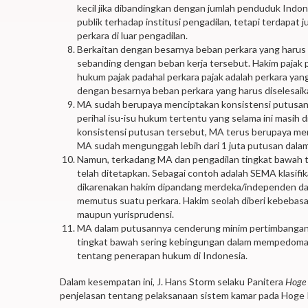
kecil jika dibandingkan dengan jumlah penduduk Indon
publik terhadap institusi pengadilan, tetapi terdapa
perkara di luar pengadilan.
Berkaitan dengan besarnya beban perkara yang harus 
sebanding dengan beban kerja tersebut. Hakim pajak p
hukum pajak padahal perkara pajak adalah perkara y
dengan besarnya beban perkara yang harus diselesaik
MA sudah berupaya menciptakan konsistensi putusa
perihal isu-isu hukum tertentu yang selama ini masih 
konsistensi putusan tersebut, MA terus berupaya men
MA sudah mengunggah lebih dari 1 juta putusan dala
Namun, terkadang MA dan pengadilan tingkat bawah t
telah ditetapkan. Sebagai contoh adalah SEMA klasifi
dikarenakan hakim dipandang merdeka/independen da
memutus suatu perkara. Hakim seolah diberi kebeba
maupun yurisprudensi.
MA dalam putusannya cenderung minim pertimbangan da
tingkat bawah sering kebingungan dalam mempedoman
tentang penerapan hukum di Indonesia.
Dalam kesempatan ini, J. Hans Storm selaku Panitera
Hoge
penjelasan tentang pelaksanaan sistem kamar pada Hoge Ra