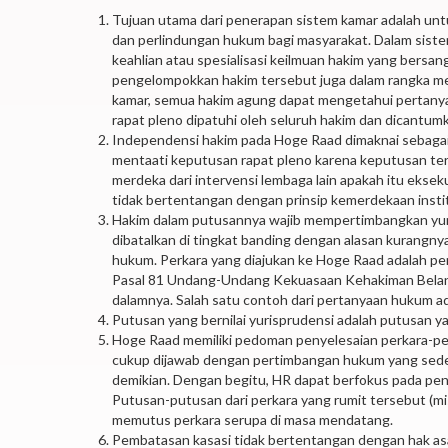
Tujuan utama dari penerapan sistem kamar adalah un
dan perlindungan hukum bagi masyarakat. Dalam siste
keahlian atau spesialisasi keilmuan hakim yang bersa
pengelompokkan hakim tersebut juga dalam rangka me
kamar, semua hakim agung dapat mengetahui pertany
rapat pleno dipatuhi oleh seluruh hakim dan dicantum
Independensi hakim pada Hoge Raad dimaknai sebagai in
mentaati keputusan rapat pleno karena keputusan te
merdeka dari intervensi lembaga lain apakah itu eksek
tidak bertentangan dengan prinsip kemerdekaan instit
Hakim dalam putusannya wajib mempertimbangkan yuris
dibatalkan di tingkat banding dengan alasan kurangn
hukum. Perkara yang diajukan ke Hoge Raad adalah p
Pasal 81 Undang-Undang Kekuasaan Kehakiman Belanda
dalamnya. Salah satu contoh dari pertanyaan hukum a
Putusan yang bernilai yurisprudensi adalah putusan 
Hoge Raad memiliki pedoman penyelesaian perkara-per
cukup dijawab dengan pertimbangan hukum yang sede
demikian. Dengan begitu, HR dapat berfokus pada pen
Putusan-putusan dari perkara yang rumit tersebut (mi
memutus perkara serupa di masa mendatang.
Pembatasan kasasi tidak bertentangan dengan hak as